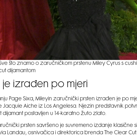
Sve što znamo o zaručničkom prstenu Miley Cyrus s cush
cut dijamantom
n je izrađen po mjeri
nju Page Sixa, Mileyin zaručnički prsten izrađen je po mj
e Jacquie Aiche iz Los Angelesa. Njezin predstavnik potvrd
t dijamant postavljen u 14-karatno žuto zlato.
aručnički prsten savršeno je suvremeno izdanje klasične sil
via Landau, osnivačica i direktorica brenda The Clear Cut. 