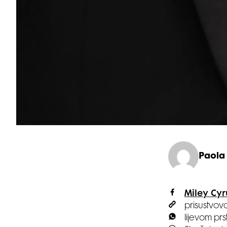
Paola
Miley Cyr
prisustvova
lijevom pr