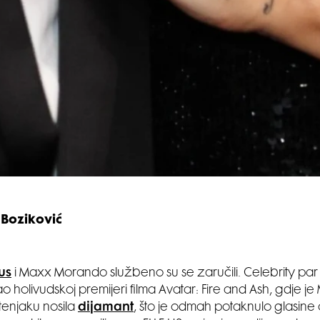
 Boziković
us
i Maxx Morando službeno su se zaručili. Celebrity par
o holivudskoj premijeri filma Avatar: Fire and Ash, gdje je
stenjaku nosila
dijamant
, što je odmah potaknulo glasine