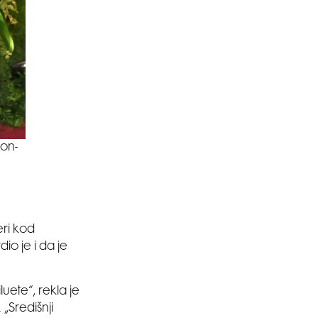
ion-
eri kod
io je i da je
uete“, rekla je
„Središnji