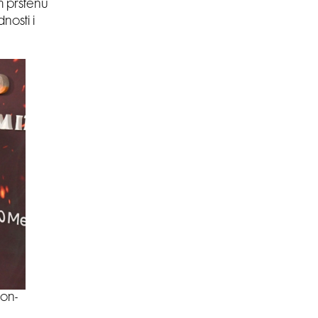
m prstenu
nosti i
ion-