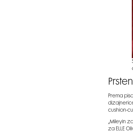
Prste
Prema pisa
dizajneric
cushion-cu
„Mileyin z
za ELLE Oli