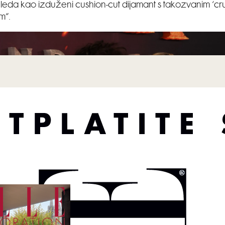
eda kao izduženi cushion-cut dijamant s takozvanim ‘cr
m“.