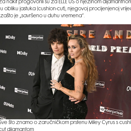
 za nakit progovorili su za ELLE US o njezinom dijamantno
obliku jastuka (cushion-cut), njegovoj procijenjenoj vrijed
zašto je „savršeno u duhu vremena“.
Sve što znamo o zaručničkom prstenu Miley Cyrus s cush
cut dijamantom