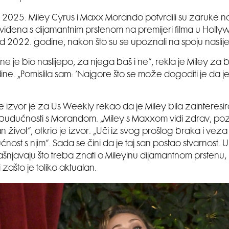
 2025. Miley Cyrus i Maxx Morando potvrdili su zaruke na
viđena s dijamantnim prstenom na premijeri filma u Holly
 2022. godine, nakon što su se upoznali na spoju naslij
ne je bio naslijepo, za njega baš i ne“, rekla je Miley za 
ne. „Pomislila sam: ‘Najgore što se može dogoditi je da 
me izvor je za Us Weekly rekao da je Miley bila zainteres
budućnosti s Morandom. „Miley s Maxxom vidi zdrav, pozi
život“, otkrio je izvor. „Uči iz svog prošlog braka i veza t
nost s njim“. Sada se čini da je taj san postao stvarnost. 
jašnjavaju što treba znati o Mileyinu dijamantnom prstenu,
i zašto je toliko aktualan.