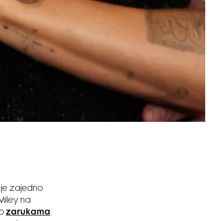
 je zajedno
 Miley na
 o
zarukama
.