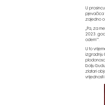
U prosincu
pjevačica 
zajedno od
„Pa, za me
2023. godi
odem’“.
U to vrije
izgradnju 
plodonosan 
bolju buduć
zlatari ob
vrijednosti 