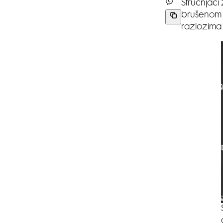
Stručnjaci
brušenom u 
razlozima 