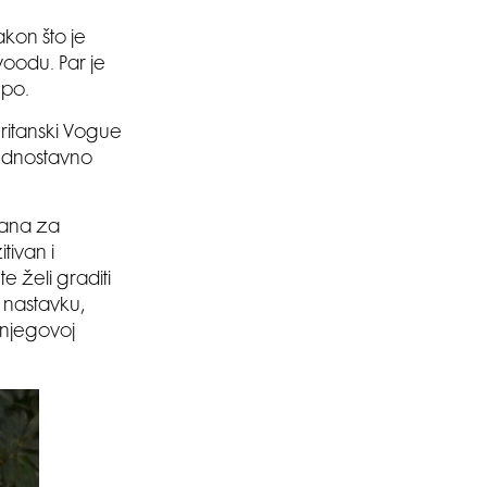
kon što je
woodu. Par je
epo.
britanski Vogue
jednostavno
irana za
tivan i
e želi graditi
U nastavku,
 njegovoj