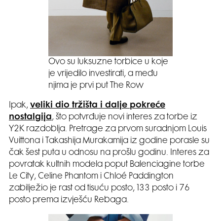
Ovo su luksuzne torbice u koje
je vrijedilo investirati, a među
njima je prvi put The Row
Ipak,
veliki dio tržišta i dalje pokreće
nostalgija
, što potvrđuje novi interes za torbe iz
Y2K razdoblja. Pretrage za prvom suradnjom Louis
Vuittona i Takashija Murakamija iz godine porasle su
čak šest puta u odnosu na prošlu godinu. Interes za
povratak kultnih modela poput Balenciagine torbe
Le City, Celine Phantom i Chloé Paddington
zabilježio je rast od tisuću posto, 133 posto i 76
posto prema izvješću Rebaga.