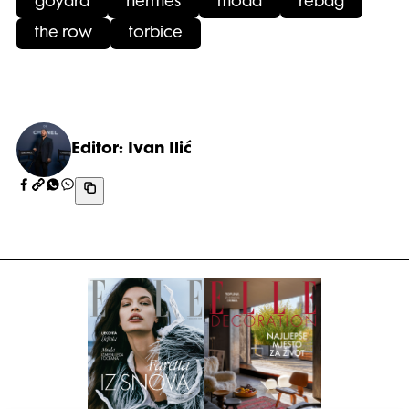
goyard
hermes
moda
rebag
the row
torbice
Editor: Ivan Ilić