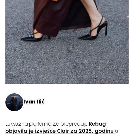
Ivan Ilić
Luksuzna platforma za preprodaju
Rebag
objavila je izvješće Clair za 2025. godinu
u