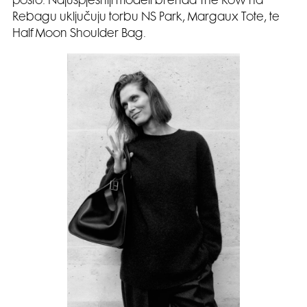
posto. Najuspješniji modeli brenda The Row na
Rebagu uključuju torbu NS Park, Margaux Tote, te
Half Moon Shoulder Bag.