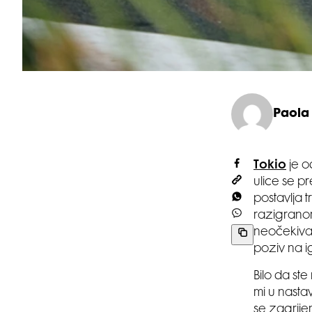
Paola
Tokio
je o
ulice se pr
postavlja 
razigrano
neočekivan
poziv na i
Bilo da ste
mi u nasta
se zagrij