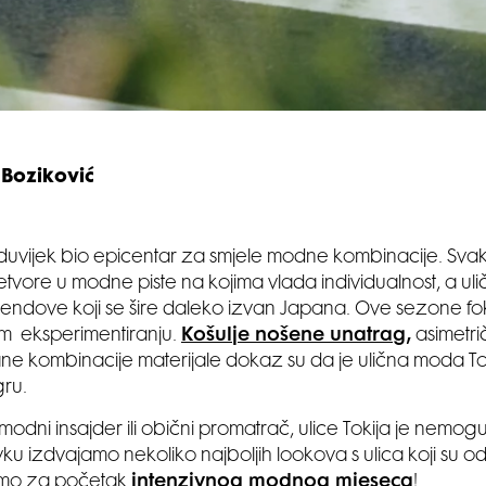
 Boziković
duvijek bio epicentar za smjele modne kombinacije. Sv
etvore u modne piste na kojima vlada individualnost, a ulič
trendove koji se šire daleko izvan Japana. Ove sezone fo
m eksperimentiranju.
Košulje nošene unatrag,
asimetrič
e kombinacije materijale dokaz su da je ulična moda Toki
gru.
 modni insajder ili obični promatrač, ulice Tokija je nemogu
vku izdvajamo nekoliko najboljih lookova s ulica koji su o
emo za početak
intenzivnog modnog mjeseca
!