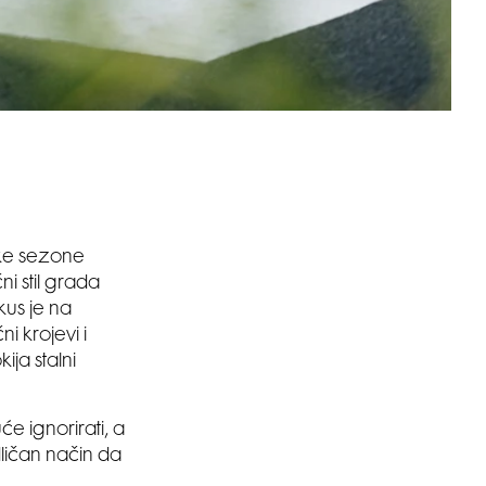
ake sezone
ni stil grada
kus je na
ni krojevi i
ja stalni
će ignorirati, a
dličan način da