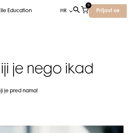
0
Elle Education
Prijavi se
niji je nego ikad
ji je pred nama!