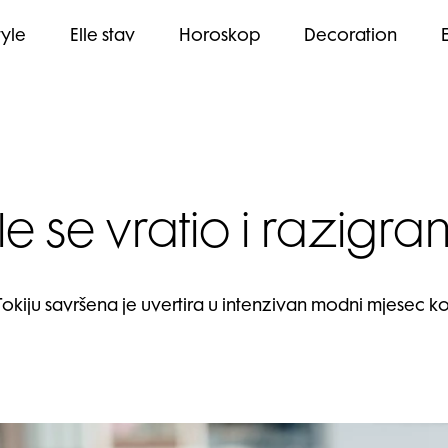
tyle
Elle stav
Horoskop
Decoration
le se vratio i razigra
okiju savršena je uvertira u intenzivan modni mjesec ko