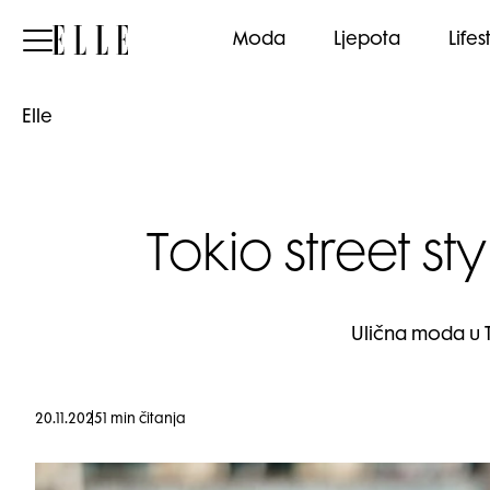
Elle
Moda
Ljepota
Lifes
Elle
Tokio street sty
Ulična moda u T
20.11.2025
1 min čitanja