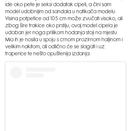
ide oko pete je seksi dodatak cipeli, a čini sam
model udobnijim od sandala u natikača modelu.
Visina potpetice od 105 cm može zvučati visoko, ali
zbog šire trakice oko prstiju, ovaj model cipela je
udoban jer noga prilikom hodanja stoji na mjestu.
Mia ih je nosila u spoju s crnom prozirnom haljinom i
velikim nakitom, ali odlično će se slagati i uz
traperice te nešto opuštenija izdanja.