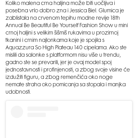
Koliko malena crna haljina može biti uočljiva i
posebna vrlo dobro zna i Jessica Biel. Glumica je
zablistala na crvenom tepihu modne revije 18th
Annual Be Beautiful Be Yourself Fashion Show u mini
crnoj haljini s velikim šišmiš rukavima u prozirnoj
tkanini i crnim najlonkama koje je spojila s
Aquazzura So High Plateau 140 cipelama. Ako ste
mislili da salonke s platformom nisu više u trendu,
gadno ste se prevarili, jer je ovaj model spoj
jednostavnosti i profinjenosti, a zbog svoje visine će
izdužiti figuru, a zbog remenčića oko noge
nemate straha oko pomicanja sa stopala i manjka
udobnosti.