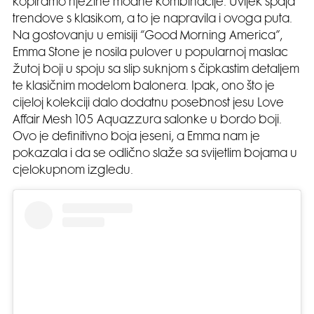
kopiramo njezine modne kombinacije. Uvijek spaja
trendove s klasikom, a to je napravila i ovoga puta.
Na gostovanju u emisiji “Good Morning America”,
Emma Stone je nosila pulover u popularnoj maslac
žutoj boji u spoju sa slip suknjom s čipkastim detaljem
te klasičnim modelom balonera. Ipak, ono što je
cijeloj kolekciji dalo dodatnu posebnost jesu Love
Affair Mesh 105 Aquazzura salonke u bordo boji.
Ovo je definitivno boja jeseni, a Emma nam je
pokazala i da se odlično slaže sa svijetlim bojama u
cjelokupnom izgledu.