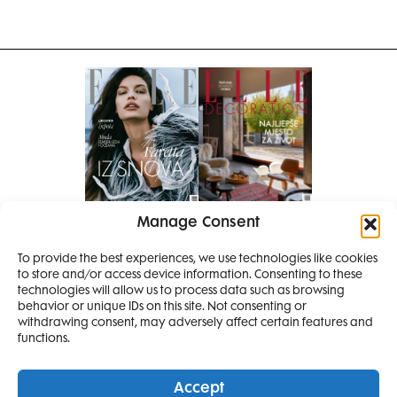
Manage Consent
Pretplati se na časopis
PRETPLATITE SE
To provide the best experiences, we use technologies like cookies
to store and/or access device information. Consenting to these
SMANJI
technologies will allow us to process data such as browsing
behavior or unique IDs on this site. Not consenting or
withdrawing consent, may adversely affect certain features and
4 IZDANJA
functions.
MAGAZINA ELLE
I 2 IZDANJA ELLE
Accept