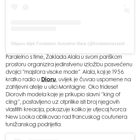
Objavu dijeli Fondation Azzedine Alaïa (@fondationazzedinealaia)
Paralelno s time, Zaklada Alaïa u svom pariškom
prostoru organizira jedinstvenu izložbu posvećenu
dvojici “majstora visoke mode”. Alaïa, koji je 1956.
kratko radio u
Dioru
, uvijek je čuvao uspomene na
zahtjevni atelje u ulici Montaigne. Oko trideset
Diorovih modela koje je prikupio slavni ‘’king of
cling’’, postavljeno uz otprilike isti broj njegovih
vlastitih kreacija, pokazuje koliko je utjecaj tvorca
New Looka oblikovao rad francuskog couturiera
tunižanskog podrijetla.