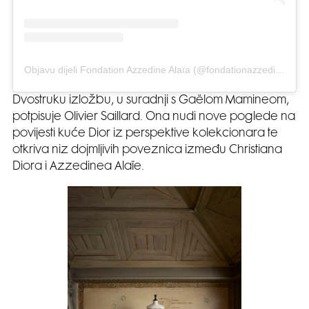
Objavu dijeli Fondation Azzedine Alaïa (@fondationazzedinealaia)
Dvostruku izložbu, u suradnji s Gaëlom Mamineom,
potpisuje Olivier Saillard. Ona nudi nove poglede na
povijesti kuće Dior iz perspektive kolekcionara te
otkriva niz dojmljivih poveznica između Christiana
Diora i Azzedinea Alaïe.