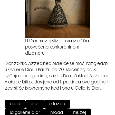
U Dior muzej stiže prva izložba
posvećena konkurentnom
dizajneru
Dior zbirka Azzedinea Alaie će se moći razgledati
u Gallerie Dior u Parizu od 20. studenog do 3.
svibnja iduće godine, a izložba u Zakladi Azzedine
Alaia će biti postavljena od 1. prosinca ove godine i
završit će istovremeno kad i ona u Gallerie Dior.
alaia
dior
izložba
la gallerie dior
moda
muzej