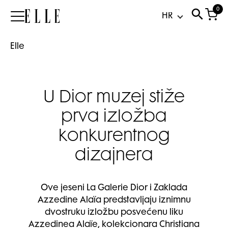
0
Elle
Elle
U Dior muzej stiže
prva izložba
konkurentnog
dizajnera
Ove jeseni La Galerie Dior i Zaklada
Azzedine Alaïa predstavljaju iznimnu
dvostruku izložbu posvećenu liku
Azzedinea Alaïe, kolekcionara Christiana