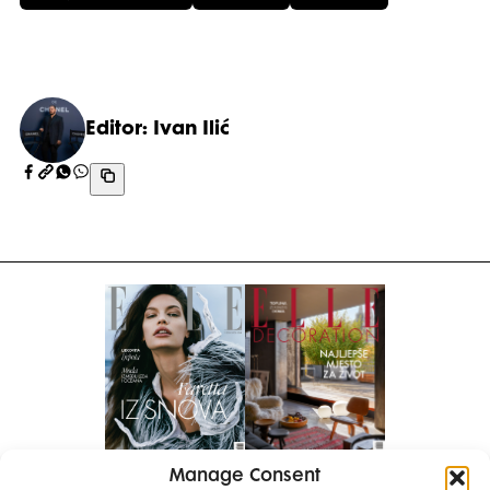
Editor: Ivan Ilić
Manage Consent
Pretplati se na časopis