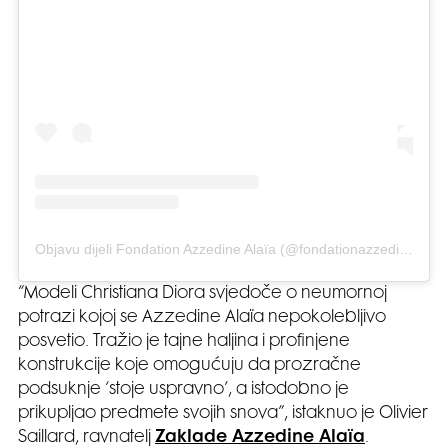
Objavu dijeli Fondation Azzedine Alaïa (@fondationazzedinealaia)
“Modeli Christiana Diora svjedoče o neumornoj
potrazi kojoj se Azzedine Alaïa nepokolebljivo
posvetio. Tražio je tajne haljina i profinjene
konstrukcije koje omogućuju da prozračne
podsuknje ‘stoje uspravno’, a istodobno je
prikupljao predmete svojih snova”, istaknuo je Olivier
Saillard, ravnatelj
Zaklade Azzedine Alaïa
.