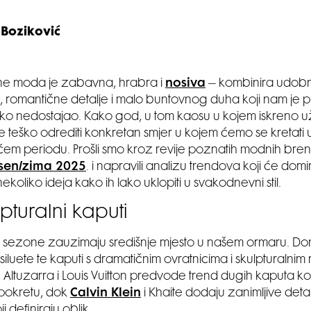
 Boziković
e moda je zabavna, hrabra i
nosiva
– kombinira udobno
, romantične detalje i malo buntovnog duha koji nam je p
iko nedostajao. Kako god, u tom kaosu u kojem iskreno 
 teško odrediti konkretan smjer u kojem ćemo se kretati 
em periodu. Prošli smo kroz revije poznatih modnih br
sen/zima 2025
. i napravili analizu trendova koji će domi
nekoliko ideja kako ih lako uklopiti u svakodnevni stil.
pturalni kaputi
 sezone zauzimaju središnje mjesto u našem ormaru. Dom
siluete te kaputi s dramatičnim ovratnicima i skulpturalni
Altuzarra i Louis Vuitton predvode trend dugih kaputa ko
 pokretu, dok
Calvin Klein
i Khaite dodaju zanimljive deta
 definiraju oblik.