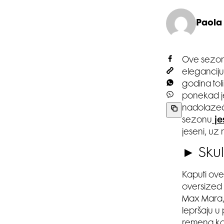
Paola
Ove sezon
eleganciju
godina tol
ponekad je
nadolazeć
sezonu
je
jeseni, uz 
► Skul
Kaputi ove
oversized 
Max Mara, 
lepršaju u
remena koji