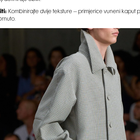
ti:
Kombinirajte dvije teksture – primjerice vuneni kaput
obrnuto.