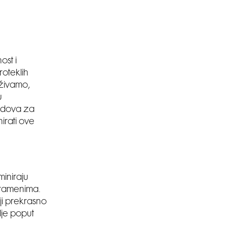
st i
roteklih
uživamo,
u
endova za
nirati ove
iniraju
m ramenima.
ji prekrasno
lje poput