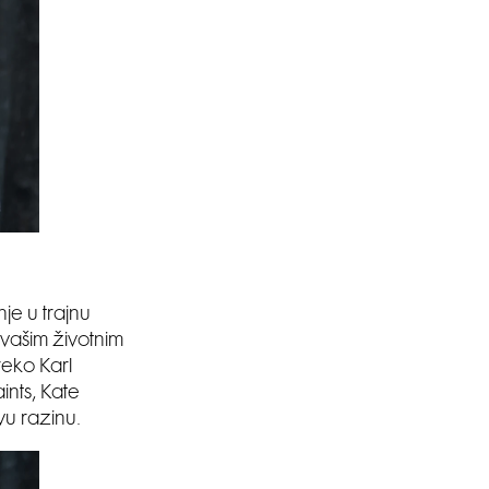
je u trajnu
s vašim životnim
reko Karl
ints, Kate
vu razinu.