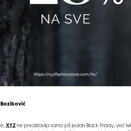
 Boziković
ne,
XYZ
ne predstavlja samo još jedan Black Friday, već Mo