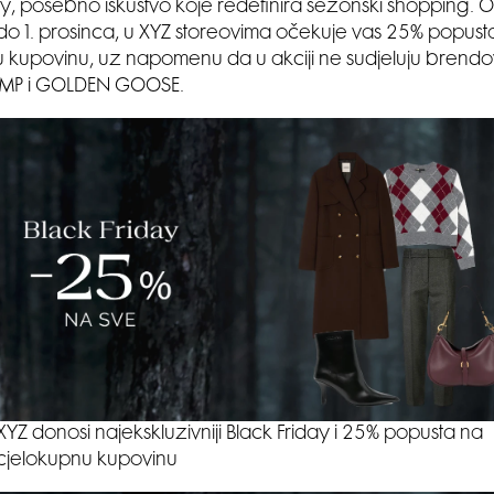
ay, posebno iskustvo koje redefinira sezonski shopping. 
o 1. prosinca, u XYZ storeovima očekuje vas 25% popust
 kupovinu, uz napomenu da u akciji ne sudjeluju brend
P i GOLDEN GOOSE.
XYZ donosi najekskluzivniji Black Friday i 25% popusta na
cjelokupnu kupovinu