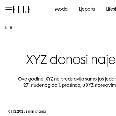
Elle
Moda
Ljepota
Lifes
Elle
XYZ donosi naje
Ove godine, XYZ ne predstavlja samo još jedan 
27. studenog do 1. prosinca, u XYZ storeov
04.12.2025
2 min čitanja