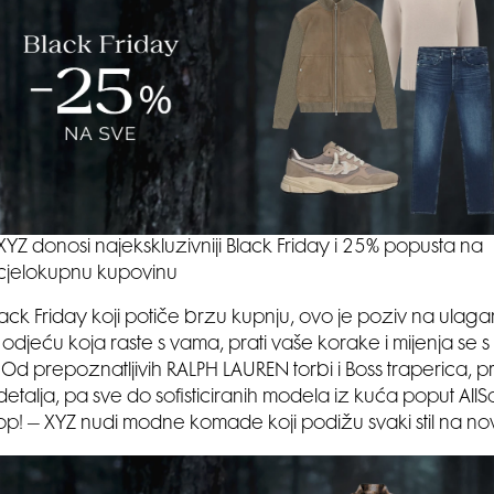
XYZ donosi najekskluzivniji Black Friday i 25% popusta na
cjelokupnu kupovinu
lack Friday koji potiče brzu kupnju, ovo je poziv na ulagan
u odjeću koja raste s vama, prati vaše korake i mijenja se 
Od prepoznatljivih RALPH LAUREN torbi i Boss traperica, p
etalja, pa sve do sofisticiranih modela iz kuća poput AllSa
p! – XYZ nudi modne komade koji podižu svaki stil na no