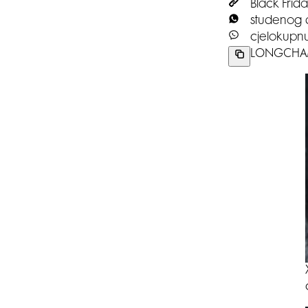
Black Frid
studenog d
cjelokupnu
LONGCHAM