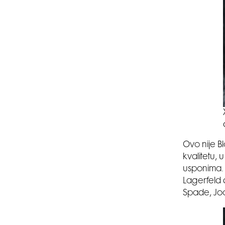
Ovo nije B
kvalitetu, 
usponima. 
Lagerfeld d
Spade, Joo