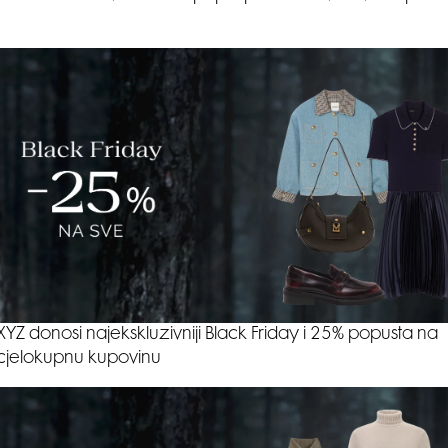
XYZ donosi najekskluzivniji Black Friday i 25% popusta na
cjelokupnu kupovinu