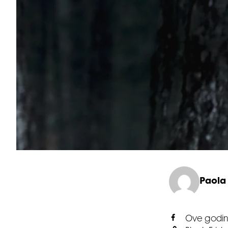
Paola
Ove godi