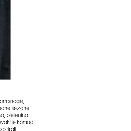
olom snage,
 jedne sezone.
na, pletenina
, svaki je komad
pirirali