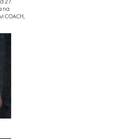
Od 27.
a na
ovi COACH,