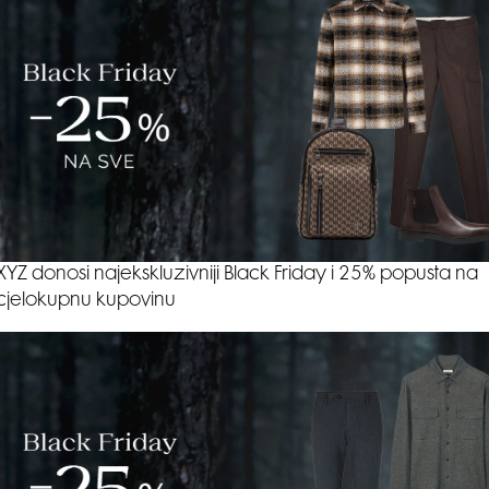
XYZ donosi najekskluzivniji Black Friday i 25% popusta na
cjelokupnu kupovinu