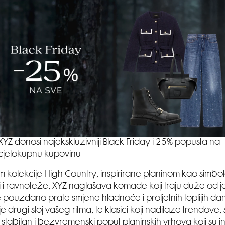
XYZ donosi najekskluzivniji Black Friday i 25% popusta na
cjelokupnu kupovinu
em kolekcije High Country, inspirirane planinom kao simb
sti i ravnoteže, XYZ naglašava komade koji traju duže od
 pouzdano prate smjene hladnoće i proljetnih toplijih da
e drugi sloj vašeg ritma, te klasici koji nadilaze trendove
 stabilan i bezvremenski poput planinskih vrhova koji su ins