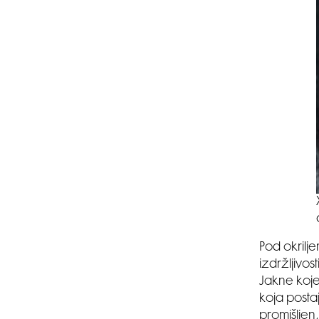
Pod okrilj
izdržljivo
Jakne koje
koja postaj
promišljen,