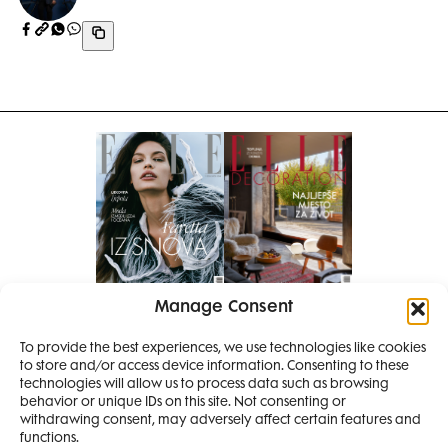
Manage Consent
Pretplati se na časopis
PRETPLATITE SE
To provide the best experiences, we use technologies like cookies
to store and/or access device information. Consenting to these
SMANJI
technologies will allow us to process data such as browsing
behavior or unique IDs on this site. Not consenting or
withdrawing consent, may adversely affect certain features and
4 IZDANJA
functions.