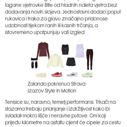
lagane vjetrovke štite od hladnih naleta vjetra bez
dodavanja novih slojeva. Jednostavni dodaci poput
rukavica i traka za glavu značajno pridonose
udobnosti tijekom ranih ili kasnih trčanja, a
istovremeno upotpunjuju vaš izgled.
Zalando pokrenuo Strava
izazov Style in Motion
Tenisice su, naravno, temelj performansi. Trkači na
stazama trebaju prianjanje i izdržljivost kako bi
svladali mokro lišće i neravne putove. Oni koji
prijeđu kilometre na asfaltu cijenit će cipele za cestu