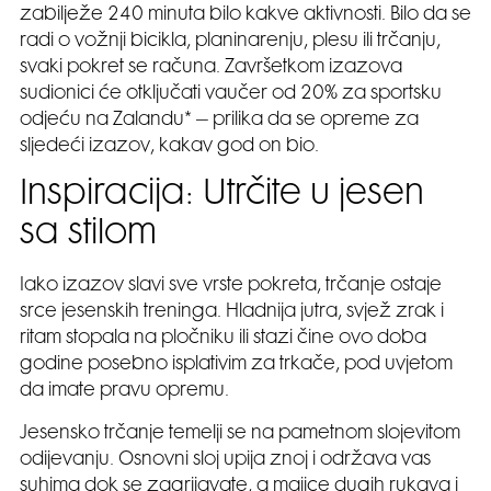
zabilježe 240 minuta bilo kakve aktivnosti. Bilo da se
radi o vožnji bicikla, planinarenju, plesu ili trčanju,
svaki pokret se računa. Završetkom izazova
sudionici će otključati vaučer od 20% za sportsku
odjeću na Zalandu* – prilika da se opreme za
sljedeći izazov, kakav god on bio.
Inspiracija: Utrčite u jesen
sa stilom
Iako izazov slavi sve vrste pokreta, trčanje ostaje
srce jesenskih treninga. Hladnija jutra, svjež zrak i
ritam stopala na pločniku ili stazi čine ovo doba
godine posebno isplativim za trkače, pod uvjetom
da imate pravu opremu.
Jesensko trčanje temelji se na pametnom slojevitom
odijevanju. Osnovni sloj upija znoj i održava vas
suhima dok se zagrijavate, a majice dugih rukava i