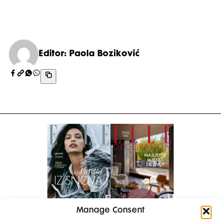
Editor: Paola Boziković
Manage Consent
Pretplati se na časopis