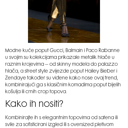
Modne kuće poput Gucci, Balmain i Paco Rabanne
u svojim su kolekcijama prikazale metalik hlače u
raznim krojevima – od skinny modela do palazzo
hlača, a street style zvijezde poput Hailey Bieber i
Zendaye također su viđene kako nose ovaj trend,
kombinirajući ga s klasičnim komadima poput bijelih
košulja ili crnih crop topova.
Kako ih nositi?
Kombinirajte ih s elegantnim topovima od satena ili
svile za sofisticirani izgled ili s oversized pletivom