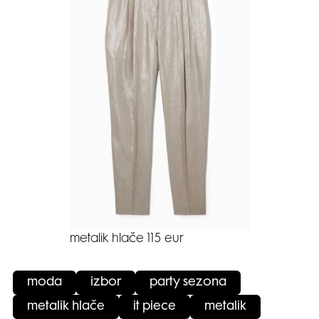
metalik hlače 115 eur
moda
izbor
party sezona
metalik hlače
it piece
metalik