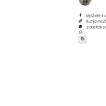
Možete li 
iluzija mo
zadatak po