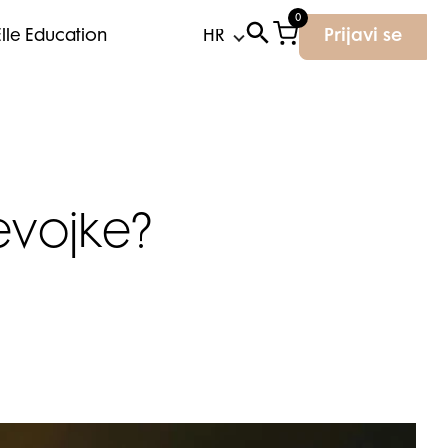
0
Elle Education
Prijavi se
jevojke?