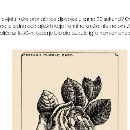
u cvijetu ruže pronaći lice djevojke u samo 20 sekundi? 
žda je jedna od najtežih koje trenutno kruže internetom. Z
tiče iz 1880-ih, kada je bio dio puzzle igre namijenjene d