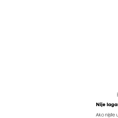
Nije lag
Ako nijste u