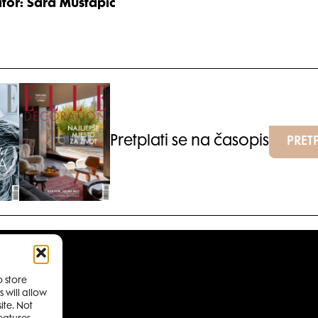
itor: Sara Mustapić
Pretplati se na časopis
PRETP
o store
ANJA MAGAZINA ELLE
 will allow
ite. Not