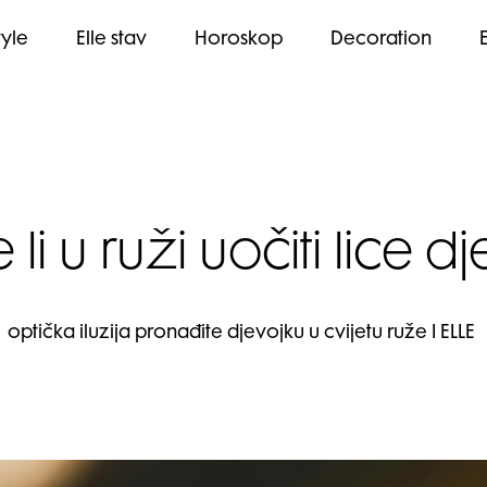
tyle
Elle stav
Horoskop
Decoration
li u ruži uočiti lice d
optička iluzija pronađite djevojku u cvijetu ruže I ELLE