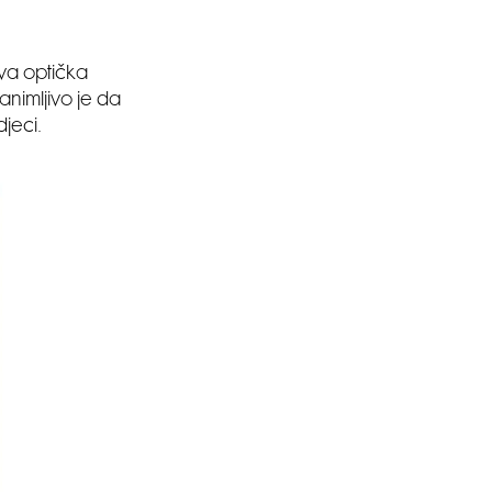
Ova optička
animljivo je da
jeci.