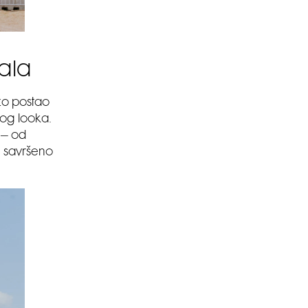
vala
rzo postao
kog looka.
 – od
su savršeno