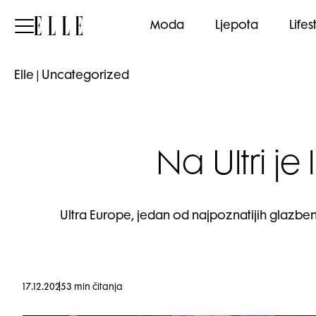
Elle
Moda
Ljepota
Lifes
Elle
|
Uncategorized
Na Ultri je 
Ultra Europe, jedan od najpoznatijih glazbenih
17.12.2025
3 min čitanja