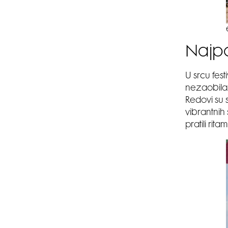
Najpo
U srcu fes
nezaobilaz
Redovi su s
vibrantnih 
pratili rit