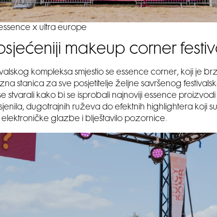
essence x ultra europe
sjećeniji makeup corner festi
tivalskog kompleksa smjestio se essence corner, koji je b
na stanica za sve posjetitelje željne savršenog festivals
e stvarali kako bi se isprobali najnoviji essence proizvodi
sjenila, dugotrajnih ruževa do efektnih highlightera koji 
am elektroničke glazbe i blještavilo pozornice.