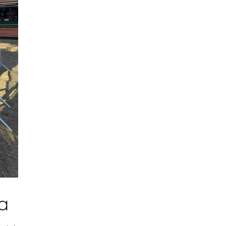
SMANJI
va