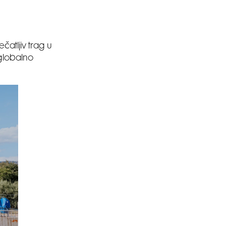
atljiv trag u
 globalno