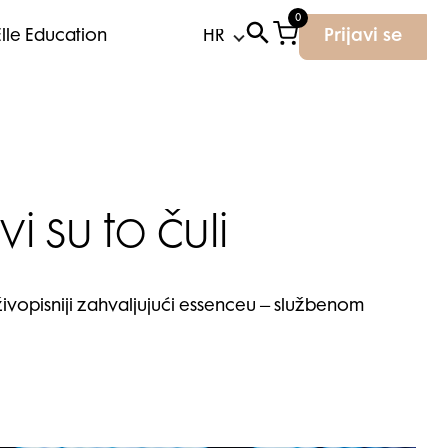
0
Elle Education
Prijavi se
vi su to čuli
i živopisniji zahvaljujući essenceu – službenom