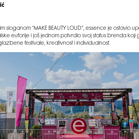
ić
m sloganom “MAKE BEAUTY LOUD”, essence je ostavio upeč
alske euforije i još jednom potvrdio svoj status brenda koji
azbene festivale, kreativnost i individualnost.