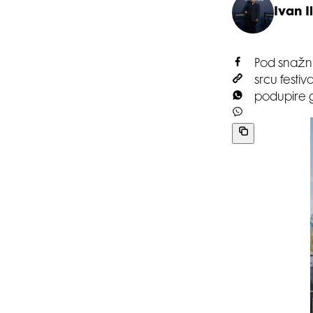
Ivan Il
Pod snažni
srcu festiv
podupire gl