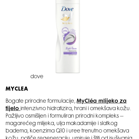
dove
MYCLEA
Bogate prirodne formulacije,
MyCléa mlijeko za
tijelo
intenzivno hidratizira, hrani i omekšava kožu.
Pažljivo osmišljen i formuliran prirodni kompleks –
magarećeg mlijeka, ulja makadamije i slatkog
badema, koenzima Q10 i uree trenutno omekšava
kožu, potiče regeneraciju, umiruje i štiti od isušivanja.