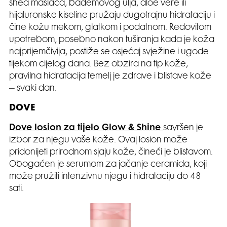
shea maslaca, bademovog ulja, aloe vere ili
hijaluronske kiseline pružaju dugotrajnu hidrataciju i
čine kožu mekom, glatkom i podatnom. Redovitom
upotrebom, posebno nakon tuširanja kada je koža
najprijemčivija, postiže se osjećaj svježine i ugode
tijekom cijelog dana. Bez obzira na tip kože,
pravilna hidratacija temelj je zdrave i blistave kože
– svaki dan.
DOVE
Dove losion za tijelo Glow & Shine
savršen je
izbor za njegu vaše kože. Ovaj losion može
pridonijeti prirodnom sjaju kože, čineći je blistavom.
Obogaćen je serumom za jačanje ceramida, koji
može pružiti intenzivnu njegu i hidrataciju do 48
sati.