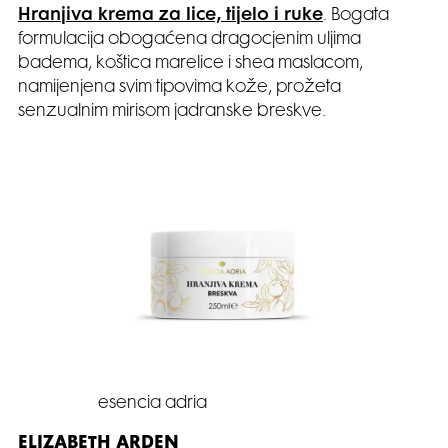
Hranjiva krema za lice, tijelo i ruke
. Bogata
formulacija obogaćena dragocjenim uljima
badema, koštica marelice i shea maslacom,
namijenjena svim tipovima kože, prožeta
senzualnim mirisom jadranske breskve.
esencia adria
ELIZABETH ARDEN