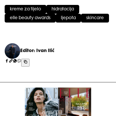
kreme za tijelo
hidratacija
elle beauty awards
ljepota
skincare
Editor: Ivan Ilić