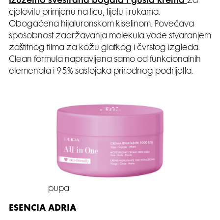
Izuzetno svestrana bogata i gusta krema
za
cjelovitu primjenu na licu, tijelu i rukama.
Obogaćena hijaluronskom kiselinom. Povećava
sposobnost zadržavanja molekula vode stvaranjem
zaštitnog filma za kožu glatkog i čvrstog izgleda.
Clean formula napravljena samo od funkcionalnih
elemenata i 95% sastojaka prirodnog podrijetla.
pupa
ESENCIA ADRIA