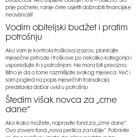
budućnost. Ako uspijete odvojiti i 10% – odlično. Što
prije počnete, ranije ćete osjetiti dobrobiti financijske
neovisnosti!
Vodim obiteljski budžet i pratim
potrošnju
Ako vam je kontrola troškova izazov, planirajte
mjesečne prihode i troškove po nekoliko kategorija i
uspoređujte ih s potrošnjom. Ne mora biti precizno.
Bitno je da o tome razmišljate svakog mjeseca. Već i
sam pogled na popis mjesečnih transakcija
predstavlja dobar uvid u potrošnju.
Štedim višak novca za „crne
dane“
Ako ikako možete, napravite fond za „crne dane“.
Ovo zovem fond „nova perilica za rublje“. Pobrinite