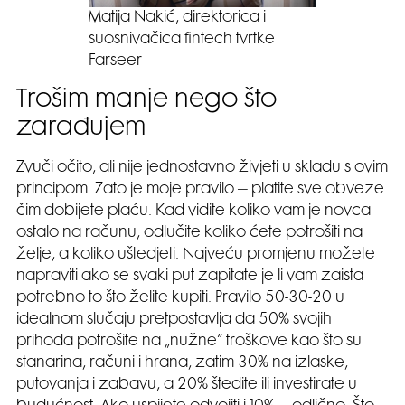
Matija Nakić, direktorica i
suosnivačica fintech tvrtke
Farseer
Trošim manje nego što
zarađujem
Zvuči očito, ali nije jednostavno živjeti u skladu s ovim
principom. Zato je moje pravilo – platite sve obveze
čim dobijete plaću. Kad vidite koliko vam je novca
ostalo na računu, odlučite koliko ćete potrošiti na
želje, a koliko uštedjeti. Najveću promjenu možete
napraviti ako se svaki put zapitate je li vam zaista
potrebno to što želite kupiti. Pravilo 50-30-20 u
idealnom slučaju pretpostavlja da 50% svojih
prihoda potrošite na „nužne“ troškove kao što su
stanarina, računi i hrana, zatim 30% na izlaske,
putovanja i zabavu, a 20% štedite ili investirate u