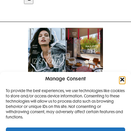
Manage Consent
Pretplati se na časopis
PRETPLATITE SE
To provide the best experiences, we use technologies like cookies
to store and/or access device information. Consenting to these
SMANJI
technologies will allow us to process data such as browsing
behavior or unique IDs on this site. Not consenting or
withdrawing consent, may adversely affect certain features and
4 IZDANJA
functions.
MAGAZINA ELLE
I 2 IZDANJA ELLE