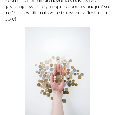
se da na računu imate dovoljno sredstava za
rješavanje ove i drugih nepredviđenih situacija. Ako
možete odvojiti i malo veće iznose kroz štednju, tim
bolje!