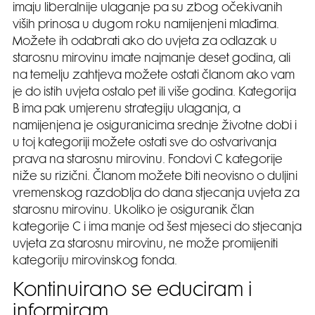
imaju liberalnije ulaganje pa su zbog očekivanih
viših prinosa u dugom roku namijenjeni mlađima.
Možete ih odabrati ako do uvjeta za odlazak u
starosnu mirovinu imate najmanje deset godina, ali
na temelju zahtjeva možete ostati članom ako vam
je do istih uvjeta ostalo pet ili više godina. Kategorija
B ima pak umjerenu strategiju ulaganja, a
namijenjena je osiguranicima srednje životne dobi i
u toj kategoriji možete ostati sve do ostvarivanja
prava na starosnu mirovinu. Fondovi C kategorije
niže su rizični. Članom možete biti neovisno o duljini
vremenskog razdoblja do dana stjecanja uvjeta za
starosnu mirovinu. Ukoliko je osiguranik član
kategorije C i ima manje od šest mjeseci do stjecanja
uvjeta za starosnu mirovinu, ne može promijeniti
kategoriju mirovinskog fonda.
Kontinuirano se educiram i
informiram