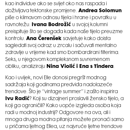
kao individue ako se svijet oko nas raspada i
doživljava tektonske promjene.
Andrea Solomun
piše o klimavom odnosu tijela i hrane i povratku u
ravnotežu.
Ivana Bodrožić
u svojoj kolumni
preispituje što se događa kada naše tijelo preuzme
kontrolu.
Ana Čerenšek
savjetuje kako doista
sagledati svoj odraz u zrcalu i sačuvati mentalno
zdravlje u vrijeme kad smo bombardirani filterima.
Seks, u njegovom kompleksnom suvremenom
obliku, analiziraju
Nina Violić i Ena s Tindera
.
Kao i uvijek, novi Elle donosi pregršt modnog
sadržaja koji godinama predviđa nadolazeće
trendove. Što je ‘’vintage summer’’ i zašto inspirira
Ivu Radić
? Koji su dizajneri proslavili žensko tijelo, a
koji ga ograničili? Kako uopće izgleda osoba koja
radi u modnoj industriji? Odgovore na ova, ali i
mnoga druga modna pitanja možete pronaći samo
u pričama ljetnog Ellea, uz najvruće ljetne trendove