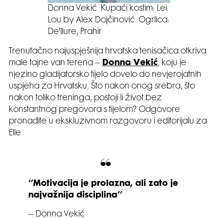
Donna Vekić. Kupaći kostim: Lei
Lou by Alex Dojčinović. Ogrlica:
De'llure, Prahir
Trenutačno najuspješnija hrvatska tenisačica otkriva
male tajne van terena –
Donna Vekić
, koju je
njezino gladijatorsko tijelo dovelo do nevjerojatnih
uspjeha za Hrvatsku. Što nakon onog srebra, što
nakon toliko treninga, postoji li život bez
konstantnog pregovora s tijelom? Odgovore
pronađite u ekskluzivnom razgovoru i editorijalu za
Elle.
‘’Motivacija je prolazna, ali zato je
najvažnija disciplina’’
– Donna Vekić