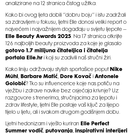
analizirane na 12 stranica čistog užitka.
Kako bi ovog ljeta dobili ‘’dobru boju’’ i istu zadržali
sa zdravljem u fokusu, ljetni Elle donosi veliki report o
najvećem i najvažnijem događaju u svijetu ljepote –
Elle Beauty Awards 2025
. Na 17 stranica otkrijte
126 najboljih beauty proizvoda za koje je glasalo
gotovo 1.7 milijuna čitateljica i čitatelja
portala Elle.hr
i koji su zadivili naš stručni žiri.
Kako liniju održavaju stylish sportašice poput
Nike
Mühl
,
Barbare Matić
,
Dore Kovač
i
Antonele
Golobić
? Tko su influencerice koje nas potiču na
vježbu i zdrave navike bez osjećaja krivnje? Uz
razgovore s trenerima, stručnjacima za ljepotu i
zdrav lifestyle, ljetni Elle postaje vaš ključ za lijepo
tijelo u ljetu, ali i svakom drugom godišnjem dobu.
Ljetni hedonizam i vješto kuriran
Elle Perfect
Summer vodič
,
putovanja
,
inspirativni interijeri