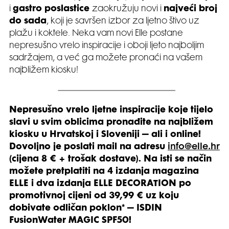
i
gastro poslastice
zaokružuju novi i
najveći broj
do sada
, koji je savršen izbor za ljetno štivo uz
plažu i koktele. Neka vam novi Elle postane
nepresušno vrelo inspiracije i oboji ljeto najboljim
sadržajem, a već ga možete pronaći na vašem
najbližem kiosku!
Nepresušno vrelo ljetne inspiracije koje tijelo
slavi u svim oblicima pronađite na najbližem
kiosku u Hrvatskoj i Sloveniji – ali i online!
Dovoljno je poslati mail na adresu
info@elle.hr
(cijena 8 € + trošak dostave). Na isti se način
možete pretplatiti na 4 izdanja magazina
ELLE i dva izdanja ELLE DECORATION po
promotivnoj cijeni od 39,99 € uz koju
dobivate odličan poklon* – ISDIN
FusionWater MAGIC SPF50!