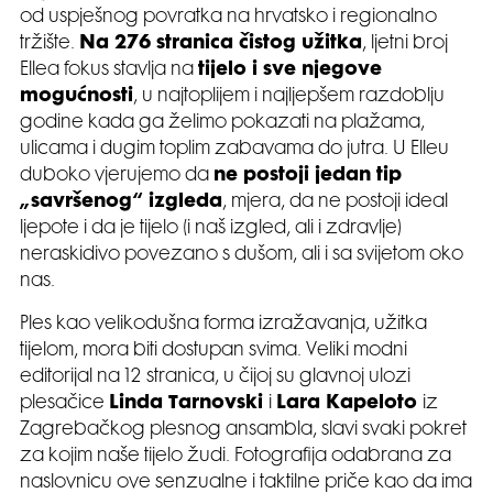
od uspješnog povratka na hrvatsko i regionalno
tržište.
Na 276 stranica čistog užitka
, ljetni broj
Ellea fokus stavlja na
tijelo i sve njegove
mogućnosti
, u najtoplijem i najljepšem razdoblju
godine kada ga želimo pokazati na plažama,
ulicama i dugim toplim zabavama do jutra. U Elleu
duboko vjerujemo da
ne postoji jedan tip
„savršenog“ izgleda
, mjera, da ne postoji ideal
ljepote i da je tijelo (i naš izgled, ali i zdravlje)
neraskidivo povezano s dušom, ali i sa svijetom oko
nas.
Ples kao velikodušna forma izražavanja, užitka
tijelom, mora biti dostupan svima. Veliki modni
editorijal na 12 stranica, u čijoj su glavnoj ulozi
plesačice
Linda Tarnovski
i
Lara Kapeloto
iz
Zagrebačkog plesnog ansambla, slavi svaki pokret
za kojim naše tijelo žudi. Fotografija odabrana za
naslovnicu ove senzualne i taktilne priče kao da ima