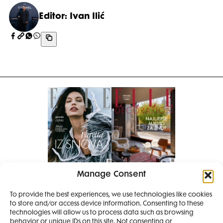
Editor: Ivan Ilić
Manage Consent
Pretplati se na časopis
To provide the best experiences, we use technologies like cookies
PRETPLATITE SE
to store and/or access device information. Consenting to these
SMANJI
technologies will allow us to process data such as browsing
behavior or unique IDs on this site. Not consenting or