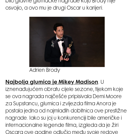
bilo glavne glumačke nagrade koju Brody nije
osvojio, a ovo mu je drugi Oscar u karijeri.
Adrien Brody
Najbolja glumica je Mikey Madison
. U
iznenađujućem obratu cijele sezone, tijekom koje
se ova nagrada najčešće pripisivala Demi Moore
za Supstancu, glumica i zvijezda filma Anora je
postala jedna od najmlađih dobitnica ove prestižne
nagrade. Iako su joj u konkurenciji bile američke i
internacionalne legende filma, izgleda da je žiri
Oscara ove godine odlučio među svoje redove