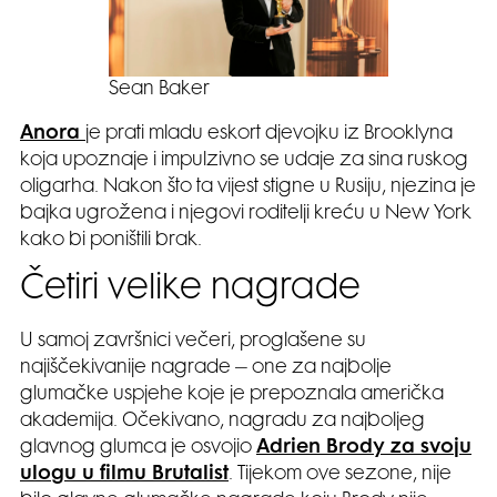
Sean Baker
Anora
je prati mladu eskort djevojku iz Brooklyna
koja upoznaje i impulzivno se udaje za sina ruskog
oligarha. Nakon što ta vijest stigne u Rusiju, njezina je
bajka ugrožena i njegovi roditelji kreću u New York
kako bi poništili brak.
Četiri velike nagrade
U samoj završnici večeri, proglašene su
najiščekivanije nagrade – one za najbolje
glumačke uspjehe koje je prepoznala američka
akademija. Očekivano, nagradu za najboljeg
glavnog glumca je osvojio
Adrien Brody za svoju
ulogu u filmu Brutalist
. Tijekom ove sezone, nije