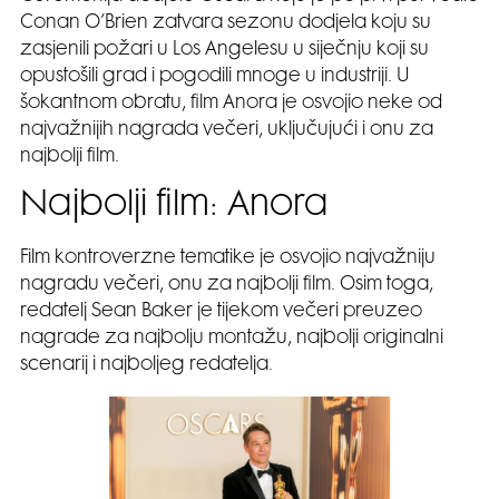
Conan O’Brien zatvara sezonu dodjela koju su
zasjenili požari u Los Angelesu u siječnju koji su
opustošili grad i pogodili mnoge u industriji. U
šokantnom obratu, film Anora je osvojio neke od
najvažnijih nagrada večeri, uključujući i onu za
najbolji film.
Najbolji film: Anora
Film kontroverzne tematike je osvojio najvažniju
nagradu večeri, onu za najbolji film. Osim toga,
redatelj Sean Baker je tijekom večeri preuzeo
nagrade za najbolju montažu, najbolji originalni
scenarij i najboljeg redatelja.