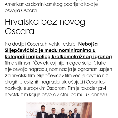
Amerikanka dominikanskog podrijetla koja je
osvojila Oscara.
Hrvatska bez novog
Oscara
Na dodjeli Oscara, hrvatski redatelj
Nebojša
Slijepčević bio je među nominiranima u
kategoriji najboljeg kratkometražnog igranog
filma s filmom “Čovjek koji nije mogao šutjeti”. Iako
nije osvojio nagradu, nominacija je ogroman uspjeh
za hrvatski film. Slijepčevićev film već je osvojio niz
drugih prestižnih nagrada, uključujući i Cesar koji
nazivaju europskim Oscarom. Film je također prvi
hrvatski film koji je osvojio Zlatnu palmu u Cannesu.