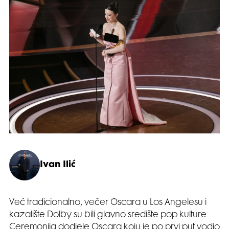
Ivan Ilić
Već tradicionalno, večer Oscara u Los Angelesu i
kazalište Dolby su bili glavno središte pop kulture.
Ceremonija dodjele Oscara koju je po prvi put vodio