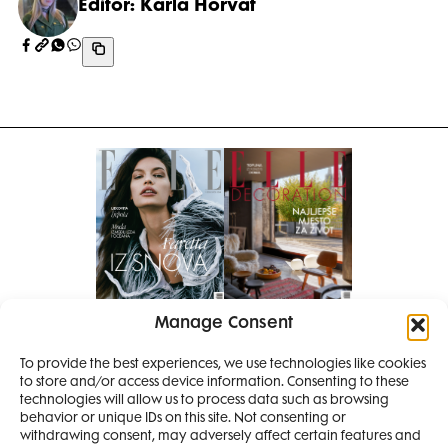
Editor: Karla Horvat
Manage Consent
Pretplati se na časopis
PRETPLATITE SE
To provide the best experiences, we use technologies like cookies
to store and/or access device information. Consenting to these
SMANJI
technologies will allow us to process data such as browsing
behavior or unique IDs on this site. Not consenting or
withdrawing consent, may adversely affect certain features and