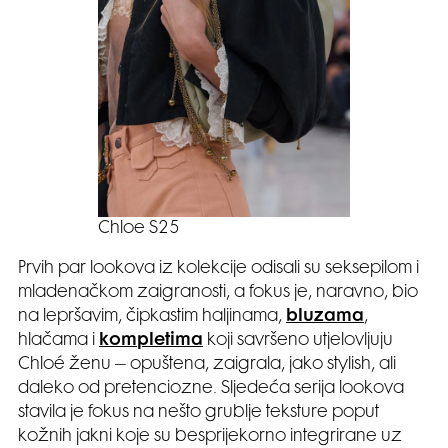
Chloe S25
Prvih par lookova iz kolekcije odisali su seksepilom i
mladenačkom zaigranosti, a fokus je, naravno, bio
na lepršavim, čipkastim haljinama,
bluzama
,
hlačama i
kompletima
koji savršeno utjelovljuju
Chloé ženu – opuštena, zaigrala, jako stylish, ali
daleko od pretenciozne. Sljedeća serija lookova
stavila je fokus na nešto grublje teksture poput
kožnih jakni koje su besprijekorno integrirane uz