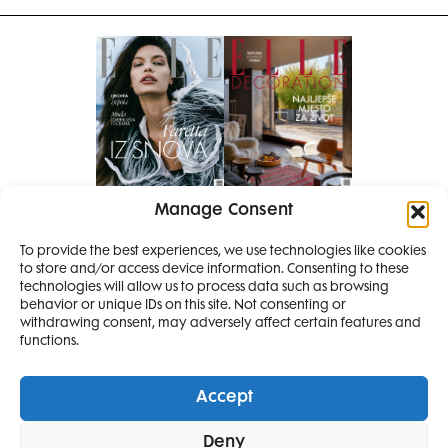
Manage Consent
Pretplati se na časopis
To provide the best experiences, we use technologies like cookies
PRETPLATITE SE
to store and/or access device information. Consenting to these
SMANJI
technologies will allow us to process data such as browsing
behavior or unique IDs on this site. Not consenting or
withdrawing consent, may adversely affect certain features and
4 IZDANJA
functions.
MAGAZINA ELLE
I 2 IZDANJA ELLE
Accept
DECORATIONA +
Elle Projects
Elle Beauty Awards
Elle Style Awards
Deny