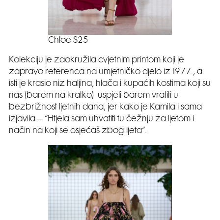
Chloe S25
Kolekciju je zaokružila cvjetnim printom koji je
zapravo referenca na umjetničko djelo iz 1977., a
isti je krasio niz haljina, hlača i kupaćih kostima koji su
nas (barem na kratko) uspjeli barem vratiti u
bezbrižnost ljetnih dana, jer kako je Kamila i sama
izjavila – “Htjela sam uhvatiti tu čežnju za ljetom i
način na koji se osjećaš zbog ljeta”.