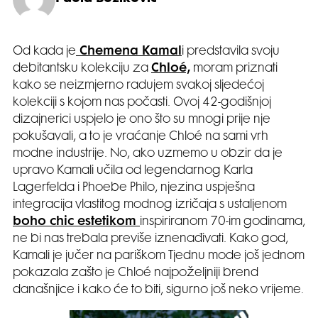
Od kada je
Chemena Kamal
i predstavila svoju
debitantsku kolekciju za
Chloé,
moram priznati
kako se neizmjerno radujem svakoj sljedećoj
kolekciji s kojom nas počasti. Ovoj 42-godišnjoj
dizajnerici uspjelo je ono što su mnogi prije nje
pokušavali, a to je vraćanje Chloé na sami vrh
modne industrije. No, ako uzmemo u obzir da je
upravo Kamali učila od legendarnog Karla
Lagerfelda i Phoebe Philo, njezina uspješna
integracija vlastitog modnog izričaja s ustaljenom
boho chic estetikom
inspiriranom 70-im godinama,
ne bi nas trebala previše iznenađivati. Kako god,
Kamali je jučer na pariškom Tjednu mode još jednom
pokazala zašto je Chloé najpoželjniji brend
današnjice i kako će to biti, sigurno još neko vrijeme.