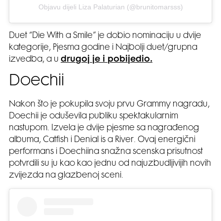
Objavu dijeli Liza Palaturian (@brunitomarsss)
Duet “Die With a Smile” je dobio nominaciju u dvije
kategorije, Pjesma godine i Najbolji duet/grupna
izvedba, a u
drugoj je i pobijedio.
Doechii
Nakon što je pokupila svoju prvu Grammy nagradu,
Doechii je oduševila publiku spektakularnim
nastupom. Izvela je dvije pjesme sa nagrađenog
albuma, Catfish i Denial is a River. Ovaj energični
performans i Doechiina snažna scenska prisutnost
potvrdili su ju kao kao jednu od najuzbudljivijih novih
zvijezda na glazbenoj sceni.