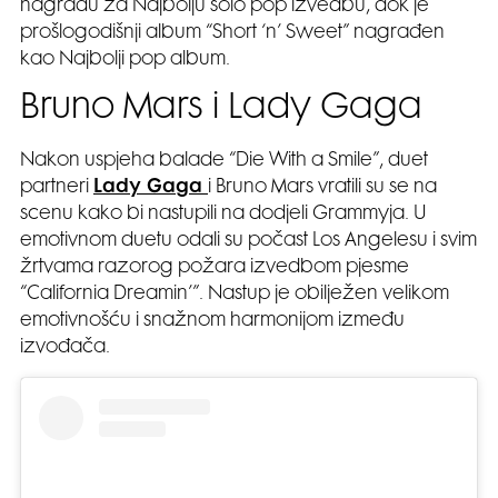
nagradu za Najbolju solo pop izvedbu, dok je
prošlogodišnji album “Short ‘n’ Sweet” nagrađen
kao Najbolji pop album.
Bruno Mars i Lady Gaga
Nakon uspjeha balade “Die With a Smile”, duet
partneri
Lady Gaga
i Bruno Mars vratili su se na
scenu kako bi nastupili na dodjeli Grammyja. U
emotivnom duetu odali su počast Los Angelesu i svim
žrtvama razorog požara izvedbom pjesme
“California Dreamin’”. Nastup je obilježen velikom
emotivnošću i snažnom harmonijom između
izvođača.