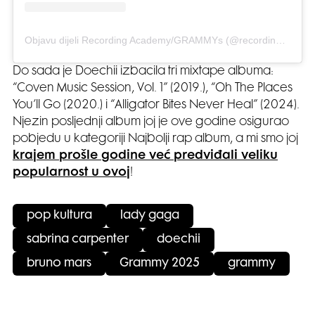
Objavu dijeli Recording Academy/GRAMMYs (@recordingacademy)
Do sada je Doechii izbacila tri mixtape albuma:
“Coven Music Session, Vol. 1” (2019.), “Oh The Places
You’ll Go (2020.) i “Alligator Bites Never Heal” (2024).
Njezin posljednji album joj je ove godine osigurao
pobjedu u kategoriji Najbolji rap album, a mi smo joj
krajem prošle godine već predviđali veliku
popularnost u ovoj
!
pop kultura
lady gaga
sabrina carpenter
doechii
bruno mars
Grammy 2025
grammy