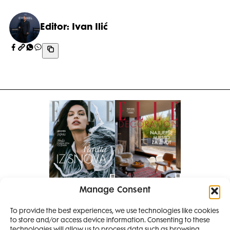
Editor: Ivan Ilić
Manage Consent
Pretplati se na časopis
PRETPLATITE SE
To provide the best experiences, we use technologies like cookies
to store and/or access device information. Consenting to these
SMANJI