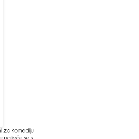
ni za komediju
je natječe se s