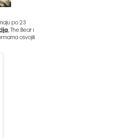
imaju po 23
ija
, The Bear i
ormama osvojili