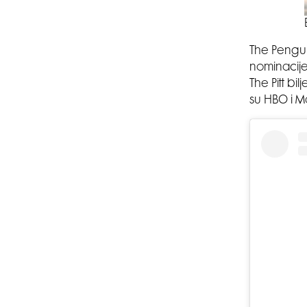
The Pengui
nominacij
The Pitt b
su HBO i M