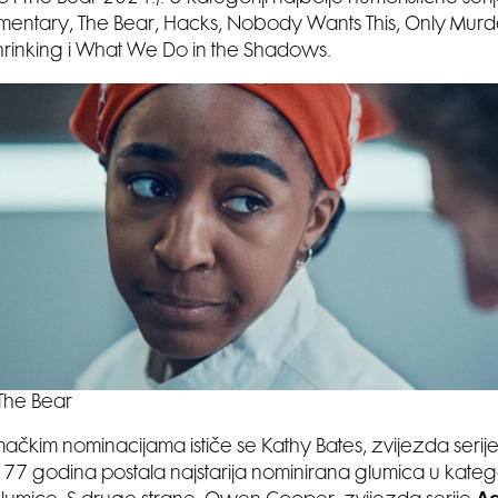
mentary, The Bear, Hacks, Nobody Wants This, Only Murde
Shrinking i What We Do in the Shadows.
The Bear
čkim nominacijama ističe se Kathy Bates, zvijezda serije
h 77 godina postala najstarija nominirana glumica u katego