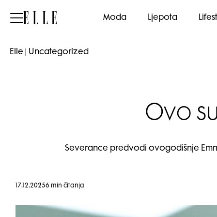
Elle
Moda
Ljepota
Lifes
Elle
|
Uncategorized
Ovo s
Severance predvodi ovogodišnje Emmy n
17.12.2025
6 min čitanja