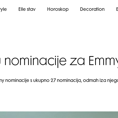
tyle
Elle stav
Horoskop
Decoration
u nominacije za Emm
ominacije s ukupno 27 nominacija, odmah iza njega su T