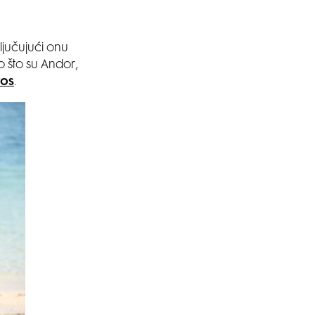
ljučujući onu
o što su Andor,
tos
.