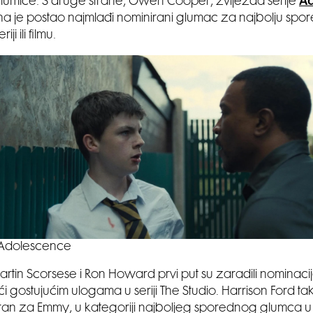
umice. S druge strane, Owen Cooper, zvijezda serije
Ad
na je postao najmlađi nominirani glumac za najbolju spo
riji ili filmu.
Adolescence
Martin Scorsese i Ron Howard prvi put su zaradili nominaci
i gostujućim ulogama u seriji The Studio. Harrison Ford ta
ran za Emmy, u kategoriji najboljeg sporednog glumca u 