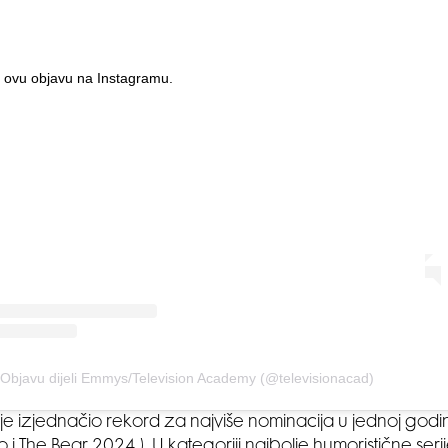
 ovu objavu na Instagramu.
Objavu dijeli Emmys/Television Academy (@televisionacad)
 je izjednačio rekord za najviše nominacija u jednoj godi
kao i The Bear 2024.). U kategoriji najbolje humoristične seri