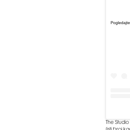
Pogledajte
The Studio
(isti broj 