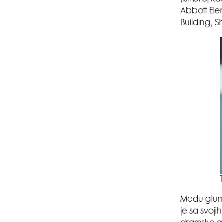
Abbott Ele
Building, 
Među gluma
je sa svoji