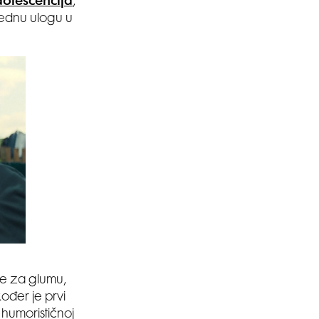
olescencija
,
rednu ulogu u
SMANJI
je za glumu,
kođer je prvi
humorističnoj