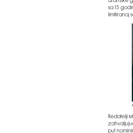
dramske gl
sa 15 godi
limitiranoj se
Redatelji 
zahvaljujuć
put nomini