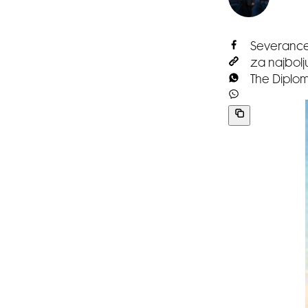
Severance,
za najbolju
The Diploma