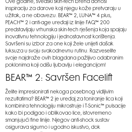
Ove godine, švedski skin-tech brend donosi
inspiraciju za darove koji njegu kože pretvaraju u
užitak, a ne obavezu. BEAR™ 2, LUNA™ 4 plus,
PEACH™ 2 i anti-age uređaji iz linije FAQ™ 200
predstavljaju vrhunska skin-tech rješenja koja spajaju
inovativnu tehnologiju i jednostavnost korištenja.
Savršeni su izbor za one koji žele unijeti dašak
luksuza u svoju svakodnevnu rutinu. Razveselite
svoje najdraže ovih blagdana pažljivo odabranim
poklonima koji odišu ljubavlju i elegancijom!
BEAR™ 2: Savršen Facelift
Želite impresionirati nekoga posebnog vidljivim
rezultatima? BEAR™ 2 je uređaj za toniranje lica koji
kombinira tehnologiju mikrostruje i T-Sonic™ pulsacije
kako bi podigao i oblikovao lice, istovremeno
smanjujući fine linije. Njegov anti-shock sustav
osigurava sigurno i ugodno iskustvo, dok