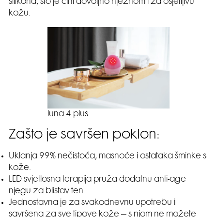
silikona, što je čini dovoljno nježnom i za osjetljivu
kožu.
luna 4 plus
Zašto je savršen poklon:
Uklanja 99% nečistoća, masnoće i ostataka šminke s
kože.
LED svjetlosna terapija pruža dodatnu anti-age
njegu za blistav ten.
Jednostavna je za svakodnevnu upotrebu i
savršena za sve tipove kože – s njom ne možete