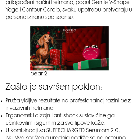
prilagođeni načini tretmana, poput Gentle V-Shape
Yoge i Contour Cardio, svaku upotrebu pretvaraju u
personaliziranu spa seansu.
bear 2
Zašto je savršen poklon:
Pruža vidljive rezultate na profesionalnoj razini bez
invazivnih tretmana.
Ergonomski dizajn i anti-shock sustav čine ga
učinkovitim i sigurnim za sve tipove kože.
U kombinaciji sa SUPERCHARGED Serumom 2.0,
iskustvo korištenja uređaja podiže se na potpuno