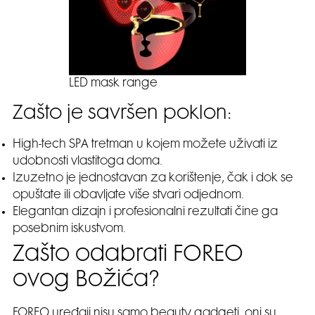
LED mask range
Zašto je savršen poklon:
High-tech SPA tretman u kojem možete uživati iz
udobnosti vlastitoga doma.
Izuzetno je jednostavan za korištenje, čak i dok se
opuštate ili obavljate više stvari odjednom.
Elegantan dizajn i profesionalni rezultati čine ga
posebnim iskustvom.
Zašto odabrati FOREO
ovog Božića?
FOREO uređaji nisu samo beauty gadgeti, oni su