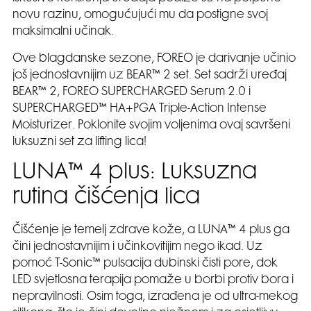
novu razinu, omogućujući mu da postigne svoj
maksimalni učinak.
Ove blagdanske sezone, FOREO je darivanje učinio
još jednostavnijim uz BEAR™ 2 set. Set sadrži uređaj
BEAR™ 2, FOREO SUPERCHARGED Serum 2.0 i
SUPERCHARGED™ HA+PGA Triple-Action Intense
Moisturizer. Poklonite svojim voljenima ovaj savršeni
luksuzni set za lifting lica!
LUNA™ 4 plus: Luksuzna
rutina čišćenja lica
Čišćenje je temelj zdrave kože, a LUNA™ 4 plus ga
čini jednostavnijim i učinkovitijim nego ikad. Uz
pomoć T-Sonic™ pulsacija dubinski čisti pore, dok
LED svjetlosna terapija pomaže u borbi protiv bora i
nepravilnosti. Osim toga, izrađena je od ultra-mekog