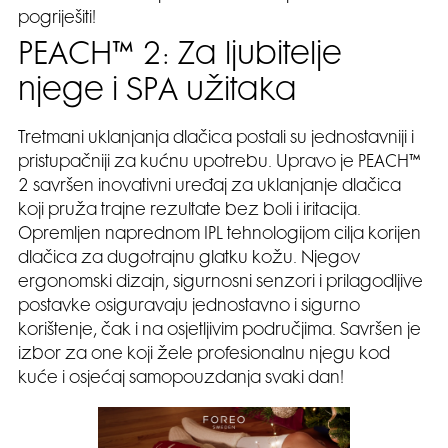
pogriješiti!
PEACH™ 2: Za ljubitelje
njege i SPA užitaka
Tretmani uklanjanja dlačica postali su jednostavniji i
pristupačniji za kućnu upotrebu. Upravo je PEACH™
2 savršen inovativni uređaj za uklanjanje dlačica
koji pruža trajne rezultate bez boli i iritacija.
Opremljen naprednom IPL tehnologijom cilja korijen
dlačica za dugotrajnu glatku kožu. Njegov
ergonomski dizajn, sigurnosni senzori i prilagodljive
postavke osiguravaju jednostavno i sigurno
korištenje, čak i na osjetljivim područjima. Savršen je
izbor za one koji žele profesionalnu njegu kod
kuće i osjećaj samopouzdanja svaki dan!