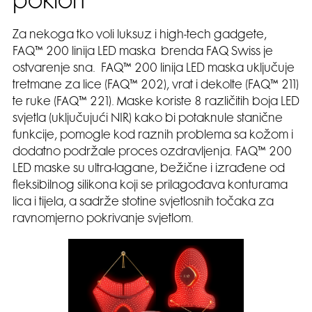
poklon
Za nekoga tko voli luksuz i high-tech gadgete,
FAQ™ 200 linija LED maska brenda FAQ Swiss je
ostvarenje sna. FAQ™ 200 linija LED maska uključuje
tretmane za lice (FAQ™ 202), vrat i dekolte (FAQ™ 211)
te ruke (FAQ™ 221). Maske koriste 8 različitih boja LED
svjetla (uključujući NIR) kako bi potaknule stanične
funkcije, pomogle kod raznih problema sa kožom i
dodatno podržale proces ozdravljenja. FAQ™ 200
LED maske su ultra-lagane, bežične i izrađene od
fleksibilnog silikona koji se prilagođava konturama
lica i tijela, a sadrže stotine svjetlosnih točaka za
ravnomjerno pokrivanje svjetlom.