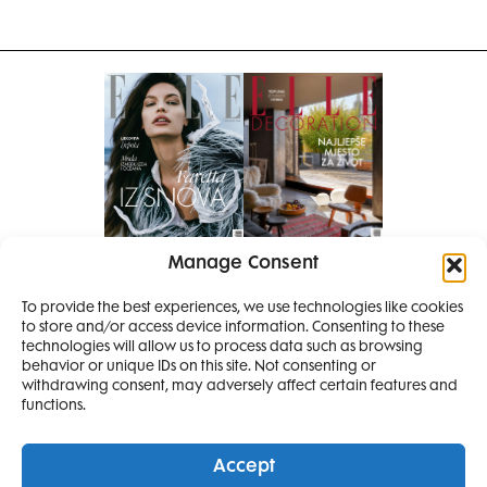
Manage Consent
Pretplati se na časopis
PRETPLATITE SE
To provide the best experiences, we use technologies like cookies
to store and/or access device information. Consenting to these
SMANJI
technologies will allow us to process data such as browsing
behavior or unique IDs on this site. Not consenting or
withdrawing consent, may adversely affect certain features and
4 IZDANJA
functions.
MAGAZINA ELLE
I 2 IZDANJA ELLE
Accept
DECORATIONA +