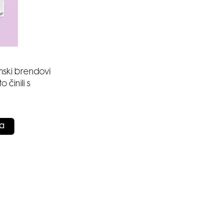
mski brendovi
 činili s
ta