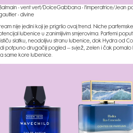
Balmain - vent vert/DolceGabbana - l'imperatrice/Jean p
gaultier - divine
ream nije jedini koji je prigrlio ovaj trend. Niche parfems
potencijal lubenice u zanimljivim smjerovima. Parfemi pop
ističu slatku, neodoljivu stranu lubenice, dok Hydra od C
di potpuno drugačiji pogled – svjež, zelen i čak pomalo
sa same kore lubenice.