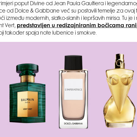
Primjeri poput Divine od Jean Paula Gaultiera i legendar
ice od Dolce & Gabbane već su postavili temelje za ovaj 
ći između modernih, slatko-slanih i lepršavih mirisa. Tu je i
t Vert,
predstavljen u redizajniranim bočicama rani
koji također spaja note lubenice i smokve.