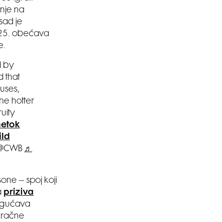
anje na
sad je
2025. obećava
e.
d by
 that
ruses,
he hotter
uity
etok
ld
@CWB
♬
one – spoj koji
a
priziva
ogućava
zračne