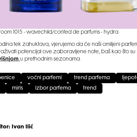
room 1015 - wavechild/conted de parfums - hydra
dina tek zahuktava, vjerujemo da će naši omiljeni parfe
straživati potencijal ove zaboravljene note, baš kao što su to
višnjom
u prethodnim sezonama.
benice
voćni parfemi
trend parfema
ljepo
miris
izbor parfema
trend
tor: Ivan Ilić