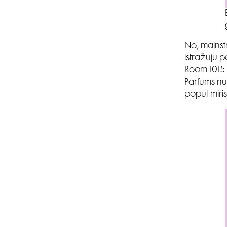
No, mainst
istražuju 
Room 1015 
Parfums nu
poput miri