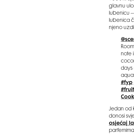
glavnu ulo
lubenicu –
lubenica č
njeno uzdi
@sce
Room1
note i
cocon
days 
aquati
#fyp
#fru
Cook
Jedan od k
donosi svje
osjećaj l
parfemima 