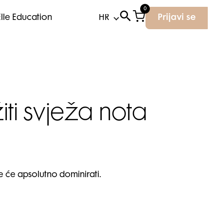
0
Elle Education
Prijavi se
iti svježa nota
 će apsolutno dominirati.