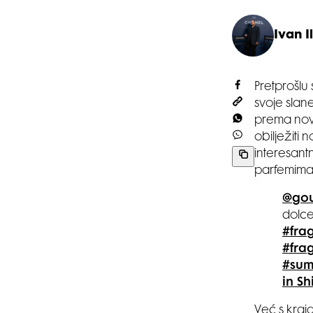
Ivan Il
Pretprošlu
svoje slan
prema novi
obilježiti 
interesant
parfemima
@gou
dolce
#fra
#fra
#sum
in S
Već s kraja