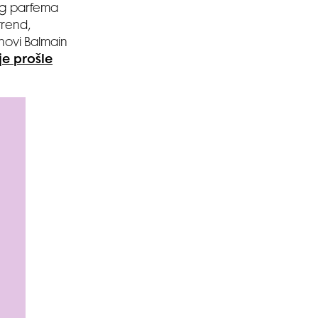
nog parfema
trend,
 novi Balmain
je prošle