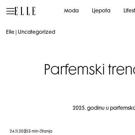
Elle
Moda
Ljepota
Lifes
Elle
|
Uncategorized
Parfemski tren
2025. godinu u parfemsko
24.11.2025
3 min čitanja