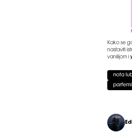
Kako se go
nastaviti i
vanilijom i
nota lu
parfemi
Edi