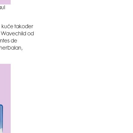
aul
ke kuće također
ut Wavechild od
ontes de
 herbalan,
SMANJI