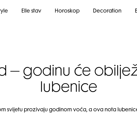
tyle
Elle stav
Horoskop
Decoration
d – godinu će obiljež
lubenice
m svijetu prozivaju godinom voća, a ova nota lubenice