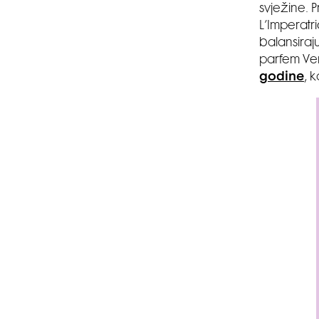
svježine. 
L’Imperatr
balansiraju
parfem Ven
godine
, 