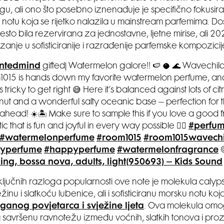
gu, ali ono što posebno iznenađuje je specifično fokusir
 notu koja se rijetko nalazila u mainstream parfemima. Do
esto bila rezervirana za jednostavne, ljetne mirise, ali 
zanje u sofisticiranije i razrađenije parfemske kompozicij
ntedmind
gifted| Watermelon galore!! 🍉 🥥 🌊 Wavechil
015 is hands down my favorite watermelon perfume, and
s tricky to get right 😅 Here it’s balanced against lots of cit
ut and a wonderful salty oceanic base – perfection for t
ahead! ☀️🏝️ Make sure to sample this if you love a good fr
c that is fun and joyful in every way possible 🏄‍♀️
#perfum
#watermelonperfume
#room1015
#room1015wavechi
ityperfume
#happyperfume
#watermelonfragrance
ing, bossa nova, adults, light(950693) – Kids Sound
ljučnih razloga popularnosti ove note je molekula calyps
žinu i slatkoću lubenice, ali i sofisticiranu morsku notu koj
aganog povjetarca i svježine ljeta
. Ova molekula om
savršenu ravnotežu između voćnih, slatkih tonova i pro