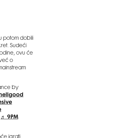
u potom dobili
ret. Sudeći
godine, ovu će
 već o
 mainstream
rance by
mellgood
nsive
e
♬ 9PM
će igrati