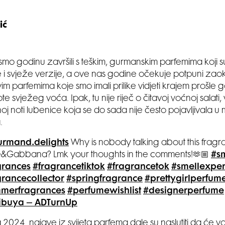
ić
 smo godinu završili s teškim, gurmanskim parfemima koji s
e i svježe verzije, a ove nas godine očekuje potpuni zaok
m parfemima koje smo imali prilike vidjeti krajem prošle 
note svježeg voća. Ipak, tu nije riječ o čitavoj voćnoj salati,
noj noti lubenice koja se do sada nije često pojavljivala u
.
rmand.delights
Why is nobody talking about this frag
&Gabbana? Lmk your thoughts in the comments!🫶🏼
#s
grances
#fragrancetiktok
#fragrancetok
#smellexpe
grancecollector
#springfragrance
#prettygirlperfum
merfragrances
#perfumewishlist
#designerperfume
hibuya – ADTurnUp
 2024. najave iz svijeta parfema dale su naslutiti da će vo