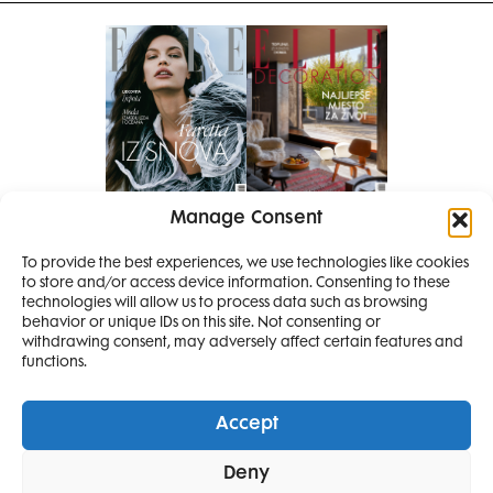
Manage Consent
Pretplati se na časopis
PRETPLATITE SE
To provide the best experiences, we use technologies like cookies
to store and/or access device information. Consenting to these
SMANJI
technologies will allow us to process data such as browsing
behavior or unique IDs on this site. Not consenting or
withdrawing consent, may adversely affect certain features and
4 IZDANJA
functions.
MAGAZINA ELLE
I 2 IZDANJA ELLE
Accept
DECORATIONA +
Elle Projects
Elle Beauty Awards
Elle Style Awards
Deny
Horoskop
Elle stav
Lifestyle
Decoration
POKLON
ZA