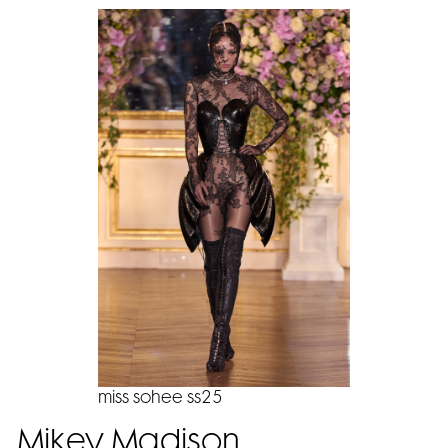
miss sohee ss25
Mikey Madison