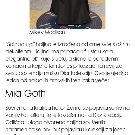
Mikey Madison
”Salzbourg” haljina je izrađena od crne svile s oštrim
dekolteom. Haljina ima pripadajuću stolu koja
elegantno oblikuje siluetu, a slična je određenim
komadima koje je Kim Jones prikazao na reviji za
svoju posljendju mušku Dior kolekciju. Ovo je ujedno
jedan od najboljih arhivskih trenutaka večeri.
Mia Goth
Suvremena kraljica horor žanra se pojavila samo na
Vanity Fair afteru, te je također nosila Dior kreaciju.
Odlična i blago otvorena haljina spuštenih
naramenica se prvi put pojavila u kolekciji za jesen