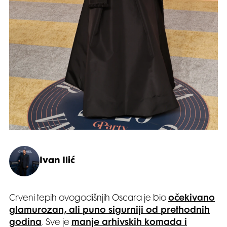
Ivan Ilić
Crveni tepih ovogodišnjih Oscara je bio
očekivano
glamurozan, ali puno sigurniji od prethodnih
godina
. Sve je
manje arhivskih komada i