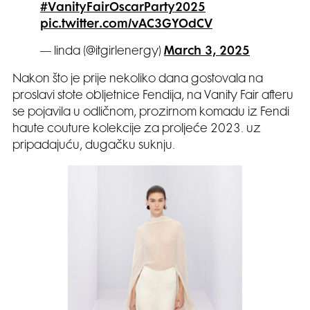
#VanityFairOscarParty2025
pic.twitter.com/vAC3GYOdCV
— linda‎‎ (@itgirlenergy)
March 3, 2025
Nakon što je prije nekoliko dana gostovala na
proslavi stote obljetnice Fendija, na Vanity Fair afteru
se pojavila u odličnom, prozirnom komadu iz Fendi
haute couture kolekcije za proljeće 2023. uz
pripadajuću, dugačku suknju.