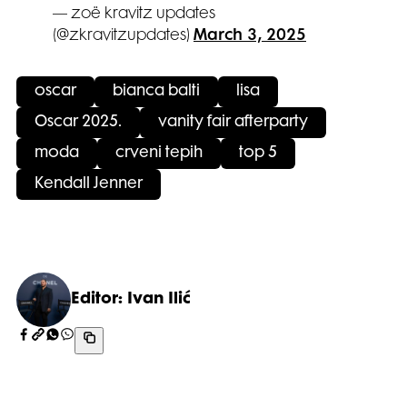
— zoë kravitz updates
(@zkravitzupdates)
March 3, 2025
oscar
bianca balti
lisa
Oscar 2025.
vanity fair afterparty
moda
crveni tepih
top 5
Kendall Jenner
Editor: Ivan Ilić