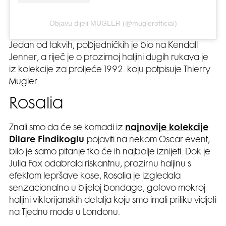
Objavu dijeli MUGLER (@muglerofficial)
Jedan od takvih, pobjedničkih je bio na Kendall
Jenner, a riječ je o prozirnoj haljini dugih rukava je
iz kolekcije za proljeće 1992. koju potpisuje Thierry
Mugler.
Rosalia
Znali smo da će se komadi iz
najnovije kolekcije
Dilare Findikoglu
pojaviti na nekom Oscar event,
bilo je samo pitanje tko će ih najbolje iznijeti. Dok je
Julia Fox odabrala riskantnu, prozirnu haljinu s
efektom lepršave kose, Rosalia je izgledala
senzacionalno u bijeloj bondage, gotovo mokroj
haljini viktorijanskih detalja koju smo imali priliku vidjeti
na Tjednu mode u Londonu.