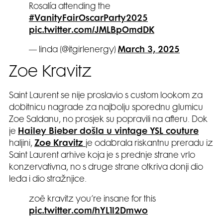
Rosalía attending the
#VanityFairOscarParty2025
pic.twitter.com/JMLBpOmdDK
— linda‎‎ (@itgirlenergy)
March 3, 2025
Zoe Kravitz
Saint Laurent se nije proslavio s custom lookom za
dobitnicu nagrade za najbolju sporednu glumicu
Zoe Saldanu, no prosjek su popravili na afteru. Dok
je
Hailey Bieber došla u vintage YSL couture
haljini,
Zoe Kravitz
je odabrala riskantnu preradu iz
Saint Laurent arhive koja je s prednje strane vrlo
konzervativna, no s druge strane otkriva donji dio
leđa i dio stražnjice.
zoë kravitz you’re insane for this
pic.twitter.com/hYL1l2Dmwo