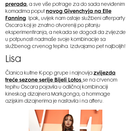
prerada
, a sve više potrage za do sada neviđenim
komadima poput
novog Givenchyja na Elle
Fanning
. Ipak, uvijek nam ostaje službeni afterparty
Oscara koji je znatno otvoreniji po pitanju
eksperimentiranja, a nekada se dogodi da zvijezde
u potpunosti nadmaše svoje kombinacije sa
službenog crvenog tepiha. Izdvajamo pet najboljih!
Lisa
Članica kultne K-pop grupe i najnovija
zvijezda
treće sezone serije Bijeli Lotos
se na crvenom
tepihu Oscara pojavila u odličnoj kombinaciji
kineskog dizajnera Markgonga, a hommage
azijskim dizajnerima je nastavila i na afteru.