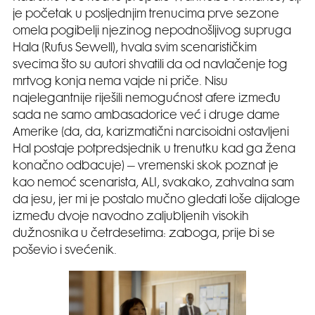
je početak u posljednjim trenucima prve sezone
omela pogibelji njezinog nepodnošljivog supruga
Hala (Rufus Sewell), hvala svim scenarističkim
svecima što su autori shvatili da od navlačenje tog
mrtvog konja nema vajde ni priče. Nisu
najelegantnije riješili nemogućnost afere između
sada ne samo ambasadorice već i druge dame
Amerike (da, da, karizmatični narcisoidni ostavljeni
Hal postaje potpredsjednik u trenutku kad ga žena
konačno odbacuje) – vremenski skok poznat je
kao nemoć scenarista, ALI, svakako, zahvalna sam
da jesu, jer mi je postalo mučno gledati loše dijaloge
između dvoje navodno zaljubljenih visokih
dužnosnika u četrdesetima: zaboga, prije bi se
poševio i svećenik.