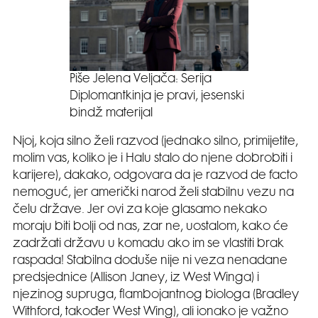
Piše Jelena Veljača: Serija
Diplomantkinja je pravi, jesenski
bindž materijal
Njoj, koja silno želi razvod (jednako silno, primijetite,
molim vas, koliko je i Halu stalo do njene dobrobiti i
karijere), dakako, odgovara da je razvod de facto
nemoguć, jer američki narod želi stabilnu vezu na
čelu države. Jer ovi za koje glasamo nekako
moraju biti bolji od nas, zar ne, uostalom, kako će
zadržati državu u komadu ako im se vlastiti brak
raspada! Stabilna doduše nije ni veza nenadane
predsjednice (Allison Janey, iz West Winga) i
njezinog supruga, flambojantnog biologa (Bradley
Withford, također West Wing), ali ionako je važno