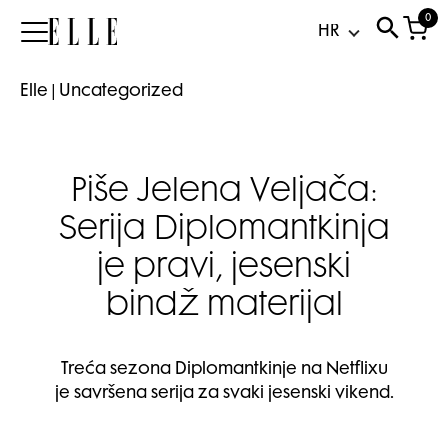
0
Elle
Elle
|
Uncategorized
Piše Jelena Veljača:
Serija Diplomantkinja
je pravi, jesenski
bindž materijal
Treća sezona Diplomantkinje na Netflixu
je savršena serija za svaki jesenski vikend.