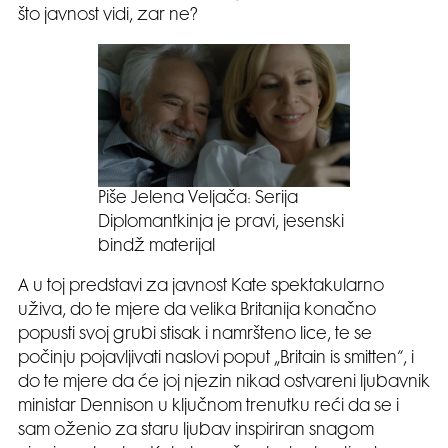
što javnost vidi, zar ne?
Piše Jelena Veljača: Serija
Diplomantkinja je pravi, jesenski
bindž materijal
A u toj predstavi za javnost Kate spektakularno
uživa, do te mjere da velika Britanija konačno
popusti svoj grubi stisak i namršteno lice, te se
počinju pojavljivati naslovi poput „Britain is smitten“, i
do te mjere da će joj njezin nikad ostvareni ljubavnik
ministar Dennison u ključnom trenutku reći da se i
sam oženio za staru ljubav inspiriran snagom