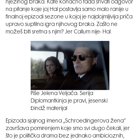
njezinog braka. Kate konačno tada shvati odgovor
na pitanje koje joj Hal postavlja samo malo ranije u
finalnoj epizodi sezone u kojoj je najdojmljivija priča
upravo suptilna igra njihovog braka: Zašto ne
možeš biti sretna s njim? Jer Callum nije- Hal.
Piše Jelena Veljača: Serija
Diplomantkinja je pravi, jesenski
bindž materijal
Epizoda sjajnog imena „Schroedingerova žena“
završava pomirenjem koje smo svi dugo čekali, jer
što je politička drama bez jednako ambicioznih,