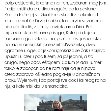
potpredsjednik, iako smo na tren, začarani magijom
fikcije, mislili da je uistinu moguće da to postane
Kate, i da će joj se život tako iskupiti za okrutnost
koju, saznat će brzo i oni koji to u prvim sezonama
nisu učitali u lik, zapravo uvijek sama bira. Pet
mjeseci nakon Halove prisege, Kate je i dalje u
Londonu i igra, vrlo sretno, pa čak i uspješno, iako
na račun američkih poreznih obveznika, dvije
ogromne uloge, a tijekom igrokaza se čak uspijeva
upustiti i u aferu pod tušem, sa još jednim, a što
drugo, nego obavještajcem. Callum (Aidan Turner)
toliko je zacopan da ne razumije da je njihova
afera zapravo još jedno poglavlje u dinamičnom
braku Wylerovih, i da postoji sve dok Hal reagira na
nju, a Kate misli da ju emancipira.