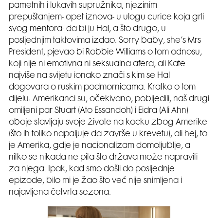
pametnih i lukavih supružnika, njezinim
prepuštanjem- opet iznova- u ulogu curice koja grli
svog mentora- da bi ju Hal, a što drugo, u
posljednjim taktovima izdao. Sorry baby, she’s Mrs
President, pjevao bi Robbie Williams o tom odnosu,
koji nije ni emotivna ni seksualna afera, ali Kate
najviše na svijetu ionako znači s kim se Hal
dogovara o ruskim podmornicama. Kratko o tom
dijelu: Amerikanci su, očekivano, pobijedili, naš drugi
omiljeni par Stuart (Ato Essandoh) i Eidra (Ali Ahn)
oboje stavljaju svoje živote na kocku zbog Amerike
(što ih toliko napaljuje da završe u krevetu), ali hej, to
je Amerika, gdje je nacionalizam domoljublje, a
nitko se nikada ne pita što država može napraviti
za njega. Ipak, kad smo došli do posljednje
epizode, bilo mi je žao što već nije snimljena i
najavljena četvrta sezona.