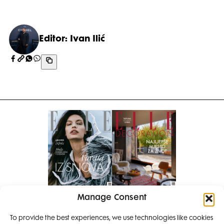
Editor: Ivan Ilić
Manage Consent
Pretplati se na časopis
To provide the best experiences, we use technologies like cookies
PRETPLATITE SE