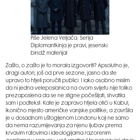
Piše Jelena Veljača: Serija
Diplomantkinja je pravi, jesenski
bindž materijal
Zašto, o zašto je to morala izgovoriti? Apsolutno je,
dragi autori, još od prve sezone, jasno da ste
upravo to htjeli poručiti publici. I iako osobno mislim
da ni jedna veleposlanica na ovom svijetu nije toliko
prezaposlena da se ne stigne počešljati, shvatila
sam i podtekst: Kate je zapravo htjela otići u Kabul,
ikonično mjesto američke vanjske politike, a završila
je u dosadnom uštogljenom Londonu koji ne samo
da nema razumijevanja za njenu ljubav prema
krvavim ratovima i ideologijama razorenim