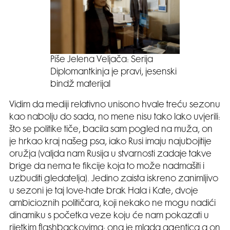
Piše Jelena Veljača: Serija
Diplomantkinja je pravi, jesenski
bindž materijal
Vidim da mediji relativno unisono hvale treću sezonu
kao nabolju do sada, no mene nisu tako lako uvjerili:
što se politike tiče, bacila sam pogled na muža, on
je hrkao kraj našeg psa, iako Rusi imaju najubojitije
oružja (valjda nam Rusija u stvarnosti zadaje takve
brige da nema te fikcije koja to može nadmašiti i
uzbuditi gledatelja). Jedino zaista iskreno zanimljivo
u sezoni je taj love-hate brak Hala i Kate, dvoje
ambicioznih političara, koji nekako ne mogu nadići
dinamiku s početka veze koju će nam pokazati u
rijetkim flashbackovima: ona je mlada agentica a on