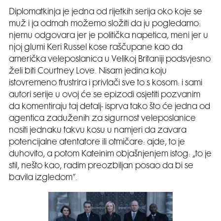
Diplomatkinja je jedna od rijetkih serija oko koje se
muž i ja odmah možemo složiti da ju pogledamo:
njemu odgovara jer je politička napetica, meni jer u
njoj glumi Keri Russel kose raščupane kao da
američka veleposlanica u Velikoj Britaniji podsvjesno
želi biti Courtney Love. Nisam jedina koju
istovremeno frustrira i privlači sve to s kosom: i sami
autori serije u ovoj će se epizodi osjetiti pozvanim
da komentiraju taj detalj- isprva tako što će jedna od
agentica zaduženih za sigurnost veleposlanice
nositi jednaku takvu kosu u namjeri da zavara
potencijalne atentatore ili otmičare: ajde, to je
duhovito, a potom Kateinim objašnjenjem istog: „to je
stil, nešto kao, radim preozbiljan posao da bi se
bavila izgledom“.