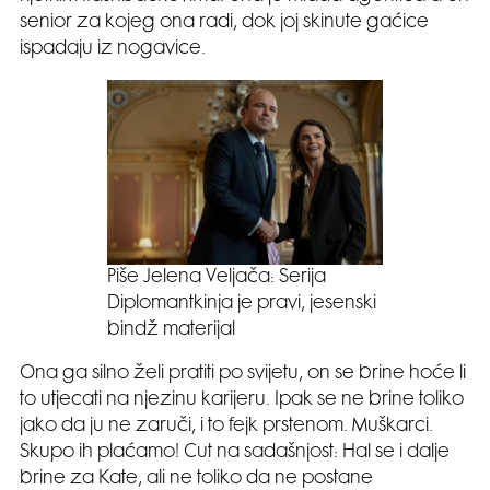
senior za kojeg ona radi, dok joj skinute gaćice
ispadaju iz nogavice.
Piše Jelena Veljača: Serija
Diplomantkinja je pravi, jesenski
bindž materijal
Ona ga silno želi pratiti po svijetu, on se brine hoće li
to utjecati na njezinu karijeru. Ipak se ne brine toliko
jako da ju ne zaruči, i to fejk prstenom. Muškarci.
Skupo ih plaćamo! Cut na sadašnjost: Hal se i dalje
brine za Kate, ali ne toliko da ne postane