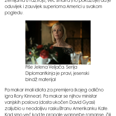
zemljama u razvoju, već smatra (i to pokazuje) da je
oduvijek i zauvijek superiorna Americi u svakom
pogledu.
Piše Jelena Veljača: Serija
Diplomantkinja je pravi, jesenski
bindž materijal
Pa makar imali idiota za premijera (kojeg odlično
igra Rory Kinnear). Pa makar se njihov ministar
vanjskih poslova (dosta ukočen David Gyasi)
zaljubio u neodoljivu raskuštranu Amerikanku Kate.
Kad smo već kod te propale wannebe romanse, čiji