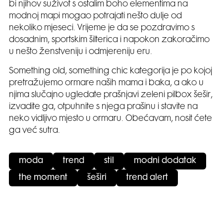
bi njihov suživot s ostalim boho elementima na
modnoj mapi mogao potrajati nešto dulje od
nekoliko mjeseci. Vrijeme je da se pozdravimo s
dosadnim, sportskim šilterica i napokon zakoračimo
u nešto ženstveniju i odmjereniju eru.
Something old, something chic kategorija je po kojoj
pretražujemo ormare naših mama i baka, a ako u
njima slučajno ugledate prašnjavi zeleni pilbox šešir,
izvadite ga, otpuhnite s njega prašinu i stavite na
neko vidljivo mjesto u ormaru. Obećavam, nosit ćete
ga već sutra.
moda
trend
stil
modni dodatak
the moment
šeširi
trend alert