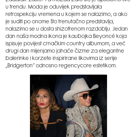
u trendu. Moda je oduvijek predstavljala
retrospekciju vremena u kojem se nalazimo, a ako
je suditi po onome što trenutačno predstavlja,
nalazimo se u dosta shizofrenom razdoblju. Jedan
dan naša modna ikona je kaubojka Beyoncé koja
ispisuje povijest crnačkim country albumom, a već
drugi dan mijenjamo jahaće čizme za elegantne
balerinke i korzete inspirirane likovima iz serije
„Bridgerton“ odnosno regencycore estetikom.