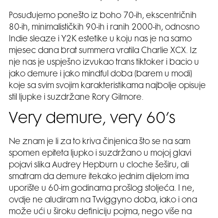
Posuđujemo ponešto iz boho 70-ih, ekscentričnih
80-ih, minimalističkih 90-ih i ranih 2000-ih, odnosno
Indie sleaze i Y2K estetike u koju nas je na samo
mjesec dana brat summera vratila Charlie XCX. Iz
nje nas je uspješno izvukao trans tiktoker i bacio u
jako demure i jako mindful doba (barem u modi)
koje sa svim svojim karakteristikama najbolje opisuje
stil ljupke i suzdržane Rory Gilmore.
Very demure, very 60’s
Ne znam je li za to kriva činjenica što se na sam
spomen epiteta ljupko i suzdržano u mojoj glavi
pojavi slika Audrey Hepburn u cloche šeširu, ali
smatram da demure itekako jednim dijelom ima
uporište u 60-im godinama prošlog stoljeća. I ne,
ovdje ne aludiram na Twiggyno doba, iako i ona
može ući u široku definiciju pojma, nego više na