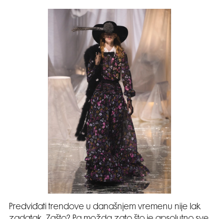
Predviđati trendove u današnjem vremenu nije lak
zadatak. Zašto? Pa možda zato što je apsolutno sve