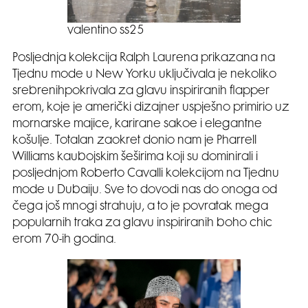
valentino ss25
Posljednja kolekcija Ralph Laurena prikazana na
Tjednu mode u New Yorku uključivala je nekoliko
srebrenihpokrivala za glavu inspiriranih flapper
erom, koje je američki dizajner uspješno primirio uz
mornarske majice, karirane sakoe i elegantne
košulje. Totalan zaokret donio nam je Pharrell
Williams kaubojskim šeširima koji su dominirali i
posljednjom Roberto Cavalli kolekcijom na Tjednu
mode u Dubaiju. Sve to dovodi nas do onoga od
čega još mnogi strahuju, a to je povratak mega
popularnih traka za glavu inspiriranih boho chic
erom 70-ih godina.