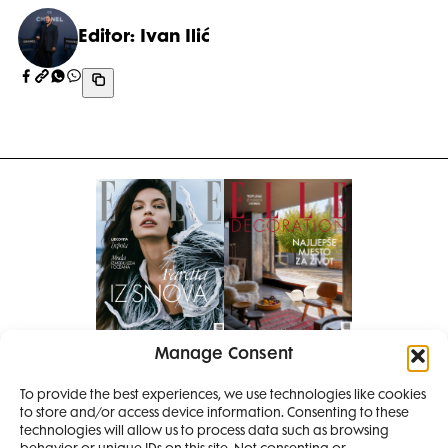
Editor: Ivan Ilić
Manage Consent
Pretplati se na časopis
To provide the best experiences, we use technologies like cookies
PRETPLATITE SE
to store and/or access device information. Consenting to these
SMANJI
technologies will allow us to process data such as browsing