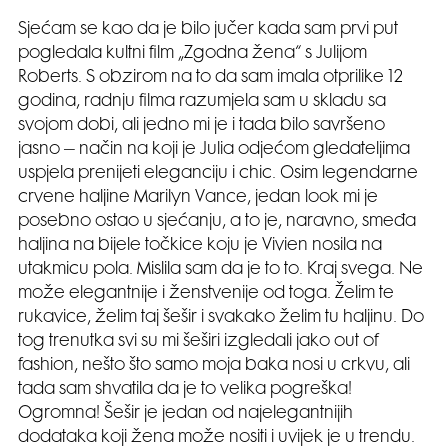
Sjećam se kao da je bilo jučer kada sam prvi put
pogledala kultni film „Zgodna žena“ s Julijom
Roberts. S obzirom na to da sam imala otprilike 12
godina, radnju filma razumjela sam u skladu sa
svojom dobi, ali jedno mi je i tada bilo savršeno
jasno – način na koji je Julia odjećom gledateljima
uspjela prenijeti eleganciju i chic. Osim legendarne
crvene haljine Marilyn Vance, jedan look mi je
posebno ostao u sjećanju, a to je, naravno, smeđa
haljina na bijele točkice koju je Vivien nosila na
utakmicu pola. Mislila sam da je to to. Kraj svega. Ne
može elegantnije i ženstvenije od toga. Želim te
rukavice, želim taj šešir i svakako želim tu haljinu. Do
tog trenutka svi su mi šeširi izgledali jako out of
fashion, nešto što samo moja baka nosi u crkvu, ali
tada sam shvatila da je to velika pogreška!
Ogromna! Šešir je jedan od najelegantnijih
dodataka koji žena može nositi i uvijek je u trendu.