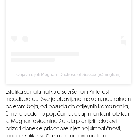
Objavu dijeli Meghan, Duchess of Sussex (@meghan)
Estetika serijala nalikuje savršenom Pinterest
moodboardu. Sve je obavijeno mekom, neutralnom
paletom boja, od posuđa do odjevnih kombinacija,
čime je dodatno pojačan osjećaj mira i kontrole koji
je Meghan evidentno željela prenijeti. Iako ovi
prizori donekle pridonose njezinoj simpatičnosti,
mnoge kritike su bazirane upravo na tom