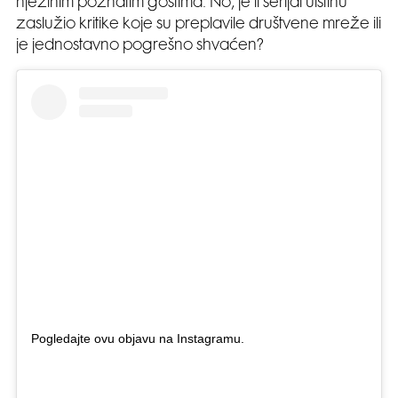
njezinim poznatim gostima. No, je li serijal uistinu
zaslužio kritike koje su preplavile društvene mreže ili
je jednostavno pogrešno shvaćen?
Pogledajte ovu objavu na Instagramu.