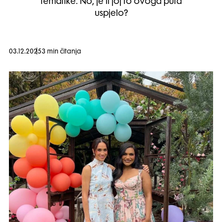
tematike. No, je li joj to ovoga puta
uspjelo?
03.12.2025
3 min čitanja