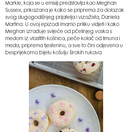
Markle, koja se u emisiji predstavlja kao Meghan
Sussex, prikazana je kako se priprema za dolazak
svog dugogodišnjeg prijatelja i vizažista, Daniela
Martina. U ovoj epizodi imamo priliku vidjeti i kako
Meghan izrađuje svijeće od pčelinjeg voska s
medom iz vlastitih košnica, peče kolač od limuna i
meda, priprema tjesteninu, a sve to čini odjevena u
besprijekorno bijelu košulju širokih rukava.