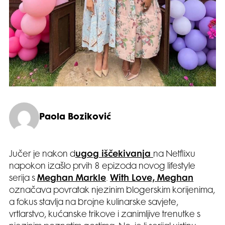
Paola Boziković
Jučer je nakon d
ugog iščekivanja
na Netflixu
napokon izašlo prvih 8 epizoda novog lifestyle
serija s
Meghan Markle
.
With Love, Meghan
označava povratak njezinim blogerskim korijenima,
a fokus stavlja na brojne kulinarske savjete,
vrtlarstvo, kućanske trikove i zanimljive trenutke s