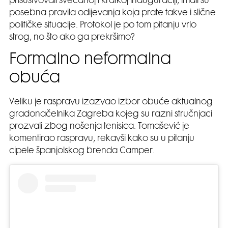
prisustvovali svečanoj i kratkoj inauguraciji, imali su
posebna pravila odijevanja koja prate takve i slične
političke situacije. Protokol je po tom pitanju vrlo
strog, no što ako ga prekršimo?
Formalno neformalna
obuća
Veliku je raspravu izazvao izbor obuće aktualnog
gradonačelnika Zagreba kojeg su razni stručnjaci
prozvali zbog nošenja tenisica. Tomašević je
komentirao raspravu, rekavši kako su u pitanju
cipele španjolskog brenda Camper.