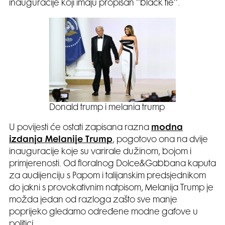
inauguracije koji imaju propisan ‘’black tie’’.
Donald trump i melania trump
U povijesti će ostati zapisana razna
modna
izdanja Melanije Trump
, pogotovo ona na dvije
inauguracije koje su varirale dužinom, bojom i
primjerenosti. Od floralnog Dolce&Gabbana kaputa
za audijenciju s Papom i talijanskim predsjednikom
do jakni s provokativnim natpisom, Melanija Trump je
možda jedan od razloga zašto sve manje
poprijeko gledamo određene modne gafove u
politici.