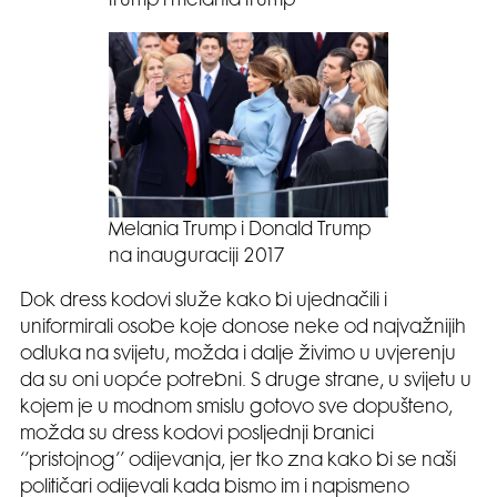
trump i melania trump
Melania Trump i Donald Trump
na inauguraciji 2017
Dok dress kodovi služe kako bi ujednačili i
uniformirali osobe koje donose neke od najvažnijih
odluka na svijetu, možda i dalje živimo u uvjerenju
da su oni uopće potrebni. S druge strane, u svijetu u
kojem je u modnom smislu gotovo sve dopušteno,
možda su dress kodovi posljednji branici
‘’pristojnog’’ odijevanja, jer tko zna kako bi se naši
političari odijevali kada bismo im i napismeno