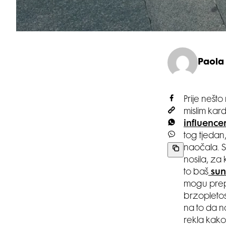
Paola
Prije nešt
mislim kar
influence
tog tjedan,
naočala. S
nosila, za
to baš
sun
mogu prep
brzopletos
na to da n
rekla kako