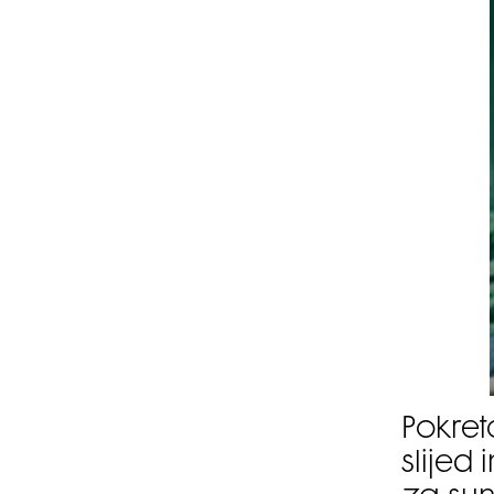
Pokret
slijed 