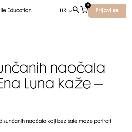
0
Elle Education
Prijavi se
 sunčanih naočala
 Ena Luna kaže –
 sunčanih naočala koji bez šale može parirati