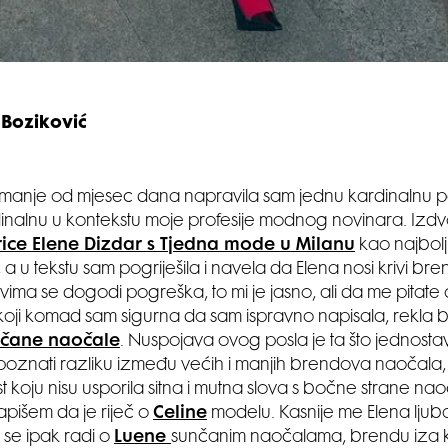
 Boziković
o manje od mjesec dana napravila sam jednu kardinalnu 
dinalnu u kontekstu moje profesije modnog novinara. Izdv
rice Elene Dizdar s Tjedna mode u Milanu
kao najbolj
 a u tekstu sam pogriješila i navela da Elena nosi krivi br
vima se dogodi pogreška, to mi je jasno, ali da me pitate 
 koji komad sam sigurna da sam ispravno napisala, rekla 
čane naočale
. Nuspojava ovog posla je ta što jednos
oznati razliku između većih i manjih brendova naočala
t koju nisu usporila sitna i mutna slova s bočne strane na
apišem da je riječ o
Celine
modelu. Kasnije me Elena ljuba
 se ipak radi o
Luene
sunčanim naočalama, brendu iza ko