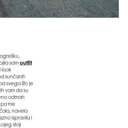
pogrešku,
ojila sam
outfit
i look
end sunčanih
od svega što je
bih vam da su
tavno odmah
, pa me
očala, navela
zno ispravila i
jeg stoji