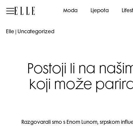
Elle
Moda
Ljepota
Lifes
Elle
|
Uncategorized
Postoji li na na
koji može parir
Razgovarali smo s Enom Lunom, srpskom influe