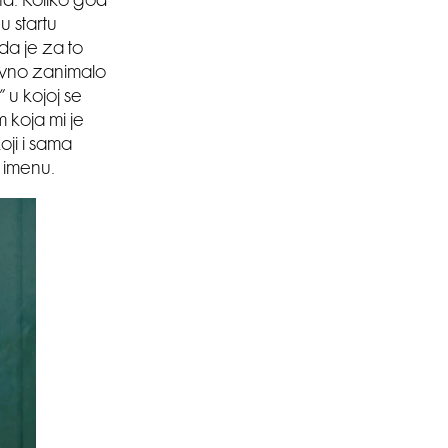
nd. Koliko god
u startu
da je za to
avno zanimalo
” u kojoj se
 koja mi je
oji i sama
m imenu.