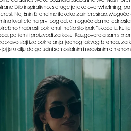
 tome da danas svaka poznata osoba ima svoj vlastiti bre
strane bilo inspirativno, s druge je jako overwhelming, pa 
terest. No, Enin brend me itekako zainteresirao. Moguće 
entna kvaliteta na prvi pogled, a moguće da me jednost
otrebno hrabrosti pokrenuti nešto što ipak ”iskače iz kutije
eća, parfemi i proizvodi za kosu. Razgovarala sam s Enom
o zapravo stoji iza pokretanja jednog takvog brenda, za k
joj je u cilju da ga učini samostalnim i neovisnim o njeno