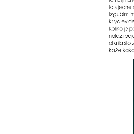
temelji na
to s jedne 
izgubim in
kriva evid
koliko je p
nalazi odj
otkrila št
kaže kako 