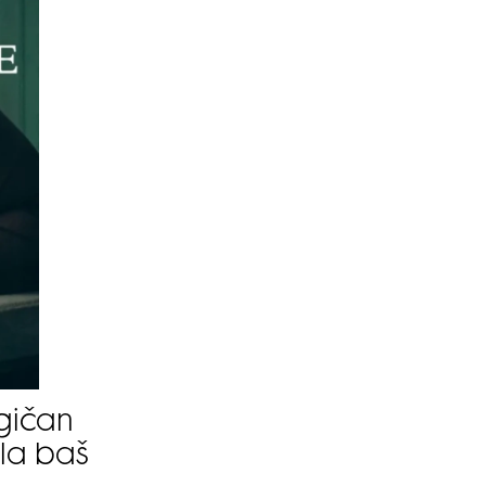
SMANJI
gičan
ila baš