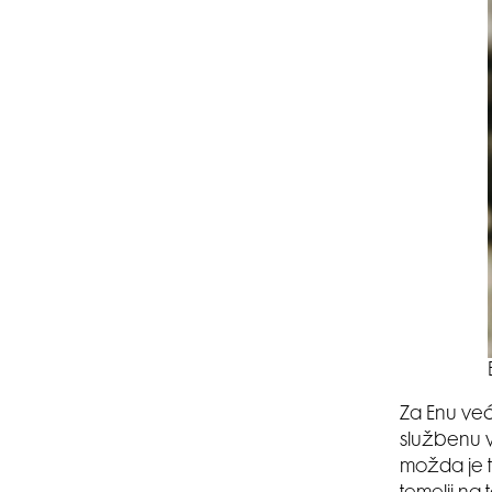
Za Enu već
službenu w
možda je t