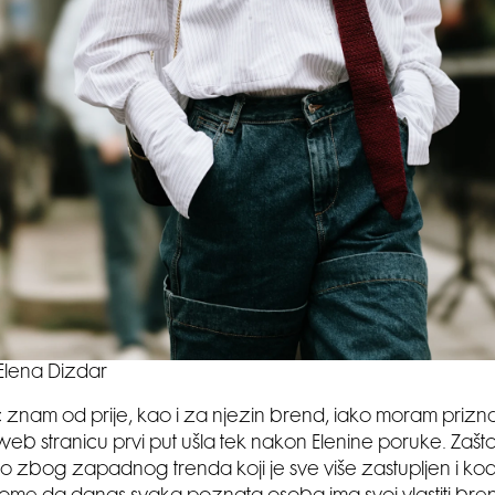
Elena Dizdar
 znam od prije, kao i za njezin brend, iako moram prizn
eb stranicu prvi put ušla tek nakon Elenine poruke. Zašto
o zbog zapadnog trenda koji je sve više zastupljen i kod 