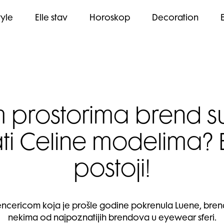
tyle
Elle stav
Horoskop
Decoration
šim prostorima brend
ati Celine modelima?
postoji!
ncericom koja je prošle godine pokrenula Luene, brend
nekima od najpoznatijih brendova u eyewear sferi.