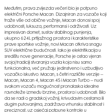
Međutim, prava zvijezda večeri bio je potpuno
električni Porsche Macan. Dizajniran za vozače koji
traže više od obične vožnje, Macan donosi spoj
udobnosti, luksuza, performansi i održivosti. Uz
impresivan domet, sustav stabilnog punjenja,
ukupno 624L prtljažnog prostora i karakteristike
prave sportske vožnje, novi Macan otkriva snagu
SUV električne budućnosti. Iako je elektrifikacija u
središtu nove generacije, Porsche je ostao vjeran
svojoj tradiciji stvaranja vozila koja nisu samo
funkcionalna, već pružaju jedinstveno i uzbudljivo
vozačko iskustvo. Macan, s četiri različite verzije –
Macan, Macan 4, Macan 4S i Macan Turbo – nudi
svakom vozaču mogućnost pronalaska idealne
ravnoteže između brzine, prostora i udobnosti. Bilo
da se radi o gradskoj vožnji, krivudavim cestama ili
dugim putovanjima, zadržava vrhunsku stabilnost i
preciznost, uz osjećaj potpune kontrole u