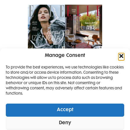
Manage Consent
Pretplati se na časopis
PRETPLATITE SE
To provide the best experiences, we use technologies like cookies
to store and/or access device information. Consenting to these
SMANJI
technologies will allow us to process data such as browsing
behavior or unique IDs on this site. Not consenting or
withdrawing consent, may adversely affect certain features and
4 IZDANJA
functions.
MAGAZINA ELLE
I 2 IZDANJA ELLE
Accept
DECORATIONA +
Elle Projects
Elle Beauty Awards
Elle Style Awards
Deny
Horoskop
Elle stav
Lifestyle
Decoration
POKLON
ZA