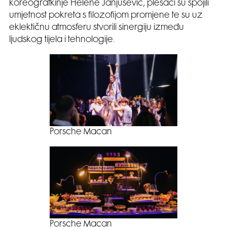
koreografkinje Helene Janjušević, plesači su spojili
umjetnost pokreta s filozofijom promjene te su uz
eklektičnu atmosferu stvorili sinergiju između
ljudskog tijela i tehnologije.
Porsche Macan
Porsche Macan