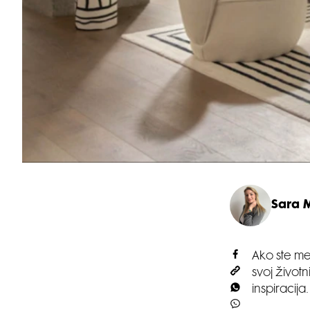
Sara 
Ako ste me
svoj život
inspiracija.