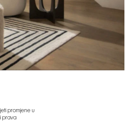
jeti promjene u
ti prava