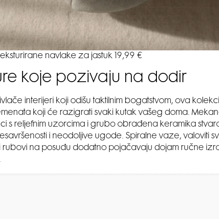
teksturirane navlake za jastuk 19,99 €
ure koje pozivaju na dodir
vlače interijeri koji odišu taktilnim bogatstvom, ova kolekc
emenata koji će razigrati svaki kutak vašeg doma. Meka
uci s reljefnim uzorcima i grubo obrađena keramika stvara
savršenosti i neodoljive ugode. Spiralne vaze, valoviti svi
i rubovi na posuđu dodatno pojačavaju dojam ručne izra
.