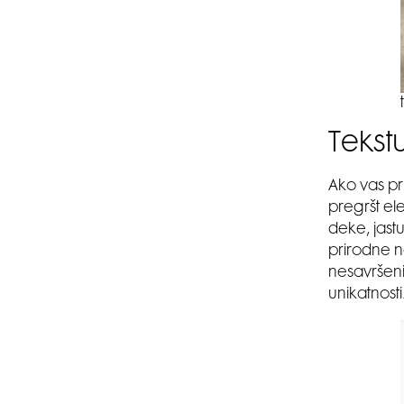
Tekst
Ako vas pri
pregršt el
deke, jast
prirodne ne
nesavršen
unikatnosti