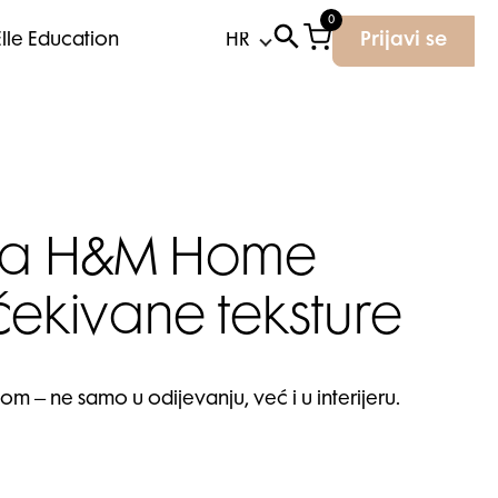
0
Elle Education
Prijavi se
ova H&M Home
čekivane teksture
om – ne samo u odijevanju, već i u interijeru.