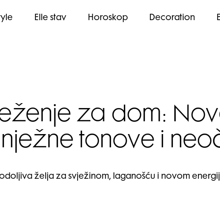
tyle
Elle stav
Horoskop
Decoration
svježenje za dom: N
 nježne tonove i neo
neodoljiva želja za svježinom, laganošću i novom energij