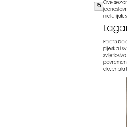
Ove sezone
jednostavn
materijali,
Lagan
Paleta boja
pijeska i s
svijetlosi
povremeni 
akcenata 