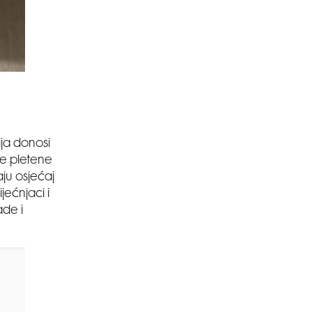
ija donosi
ne pletene
ju osjećaj
jećnjaci i
de i