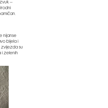
izvuk –
irodni
inamičan.
e nijanse
vo bijela i
a zvijezda su
 i zelenih