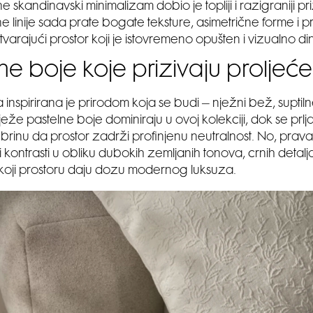
 skandinavski minimalizam dobio je topliji i razigraniji pr
e linije sada prate bogate teksture, asimetrične forme i pr
 stvarajući prostor koji je istovremeno opušten i vizualno d
e boje koje prizivaju proljeće
 inspirirana je prirodom koja se budi – nježni bež, suptiln
vježe pastelne boje dominiraju u ovoj kolekciji, dok se prlja
va brinu da prostor zadrži profinjenu neutralnost. No, prav
kontrasti u obliku dubokih zemljanih tonova, crnih detalja
koji prostoru daju dozu modernog luksuza.