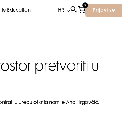
0
Elle Education
Prijavi se
stor pretvoriti u
nirati u uredu otkrila nam je Ana Hrgovčić.