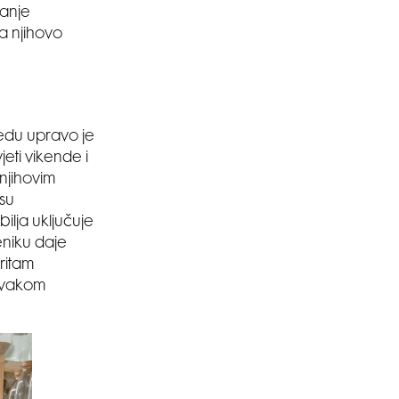
ranje
za njihovo
edu upravo je
jeti vikende i
 njihovim
 su
ilja uključuje
eniku daje
ritam
 svakom