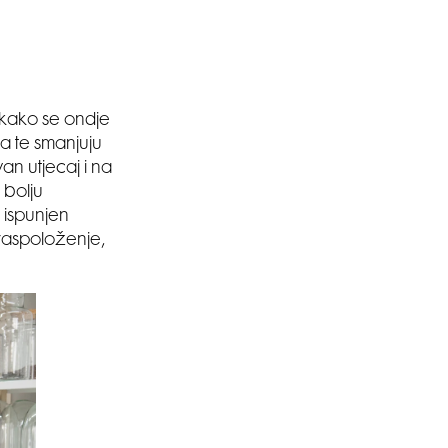
 kako se ondje
ka te smanjuju
an utjecaj i na
 bolju
 ispunjen
 raspoloženje,