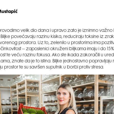
Mustapić
rovodimo velik dio dana i upravo zato je iznimno važno
Biljke povećavaju razinu kisika, reduciraju toksine iz zra
vorenog prostora. Uz to, zelenilo u prostorima ima pozitiv
činkovitost – zaposlenici okruženi biljkama imaju i do 15%
ost te veću razinu fokusa. Ako ste ikada zakoračili u ured
kama, znate da je to istina. Biljke jednostavno popravljaju
 prostor te su savršen suputnik u borbi protiv stresa.