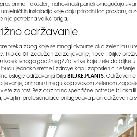
prostorima. Također, mahovinasti paneli omogućuju stva
umjetničkih instalacija koje daju prirodni ton prostoru, a 
 nije potrebna velika briga.
rižno održavanje
prepreka zbog koje se mnogi dvoume oko zelenila u ur
 Tko će biti zadužen za zalijevanje, hoće li biljke preživ
ju kolektivnoga godišnjeg? Za tvrtke koje žele da biljke u
 budu jednako sretne i zdrave kao i zaposlenici rješenje
lne usluge održavanja bilja
BILJKE.PLANTS
. Održavanje b
alijevanje, prihranu i njegu koja svakom zelenom zaposl
jete za rast. Bez obzira na specifične potrebe biljaka ili 
, ovaj tim profesionalaca prilagođava plan održavanja