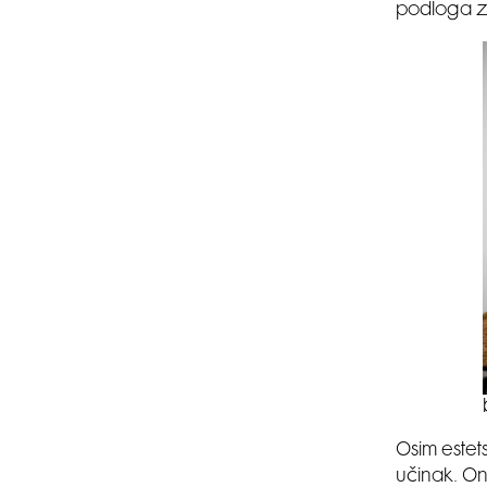
podloga z
Osim estets
učinak. On