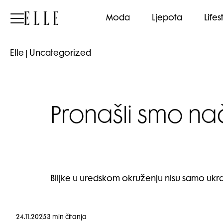
Elle
Moda
Ljepota
Lifes
Elle
|
Uncategorized
Pronašli smo nač
Biljke u uredskom okruženju nisu samo ukra
24.11.2025
3 min čitanja