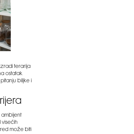
izradi terarija
na ostatak
tanju biljke i
rijera
n ambijent
 visećih
ured može biti