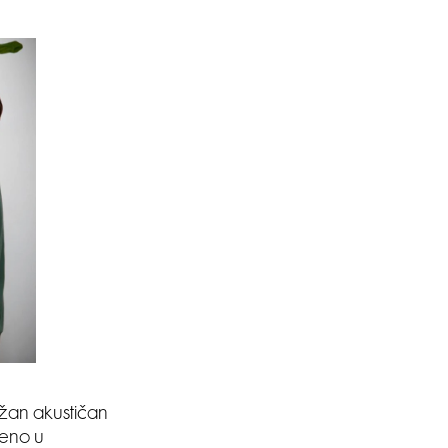
nažan akustičan
jeno u