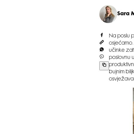
Sara 
Na poslu p
osjećamo. 
učinke zat
poslovnu u
produktivn
bujnim bilj
osvježavaju