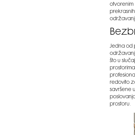
otvorenim 
prekrasnih 
održavanje
Bezb
Jedna od 
održavanje.
što u sluča
prostorima
profesiona
redovito z
savršene uv
poslovanja
prostoru.