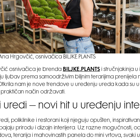
Ana Hrgovčić, osnivačica BILJKE.PLANTS
čić osnivačica je brenda
BILJKE.PLANTS
i stručnjakinja u 
oju ljubav prema samoodrživim biljnim terarijima prenijela 
Otkrila nam je nove trendove u uređenju ureda kada su u pi
 praktičan način održavati.
 uredi – novi hit u uređenju inte
di, poliklinike i restorani koji njeguju opušten, inspirativa
pajaju prirodu i dizajn interijera. Uz razne mogućnosti, od
dova, terarija i mahovinastih panela do mini vrtova, svaki 