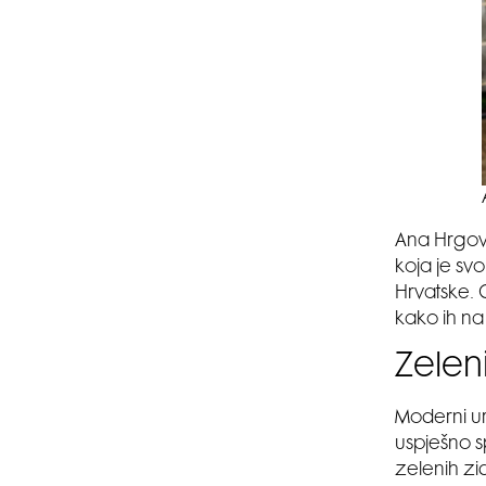
Ana Hrgov
koja je sv
Hrvatske. 
kako ih na
Zeleni
Moderni ure
uspješno s
zelenih zi