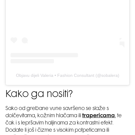
Objavu dijeli Valeria • Fashion Consultant (@sobalera)
Kako ga nositi?
Sako od grebane vune savršeno se slaže s
dolčevitama, kožnim hlačama ili
trapericama
, te
čak i s lepršavim haljinama za kontrastni efekt.
Dodate li još i čizme s visokim potpeticama ili