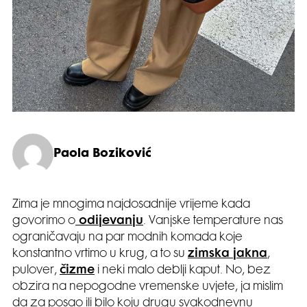
Paola Boziković
Zima je mnogima najdosadnije vrijeme kada
govorimo o
odijevanju
. Vanjske temperature nas
ograničavaju na par modnih komada koje
konstantno vrtimo u krug, a to su
zimska jakna
,
pulover,
čizme
i neki malo deblji kaput. No, bez
obzira na nepogodne vremenske uvjete, ja mislim
da za posao ili bilo koju drugu svakodnevnu