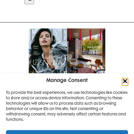
Manage Consent
Pretplati se na časopis
To provide the best experiences, we use technologies like cookies
PRETPLATITE SE
to store and/or access device information. Consenting to these
technologies will allow us to process data such as browsing
behavior or unique IDs on this site. Not consenting or
withdrawing consent, may adversely affect certain features and
functions.
SMANJI