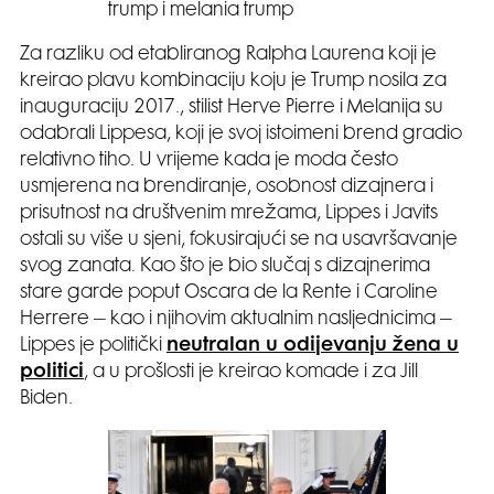
trump i melania trump
Za razliku od etabliranog Ralpha Laurena koji je
kreirao plavu kombinaciju koju je Trump nosila za
inauguraciju 2017., stilist Herve Pierre i Melanija su
odabrali Lippesa, koji je svoj istoimeni brend gradio
relativno tiho. U vrijeme kada je moda često
usmjerena na brendiranje, osobnost dizajnera i
prisutnost na društvenim mrežama, Lippes i Javits
ostali su više u sjeni, fokusirajući se na usavršavanje
svog zanata. Kao što je bio slučaj s dizajnerima
stare garde poput Oscara de la Rente i Caroline
Herrere – kao i njihovim aktualnim nasljednicima –
Lippes je politički
neutralan u odijevanju žena u
politici
, a u prošlosti je kreirao komade i za Jill
Biden.