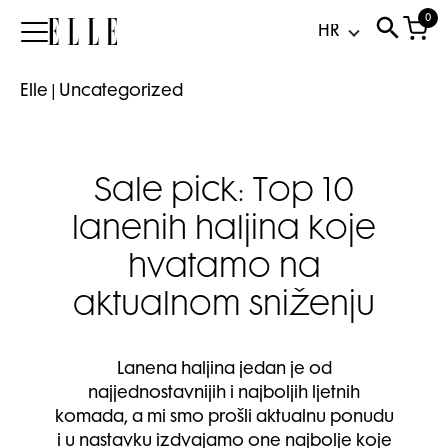
0
Elle
Elle
|
Uncategorized
Sale pick: Top 10
lanenih haljina koje
hvatamo na
aktualnom sniženju
Lanena haljina jedan je od
najjednostavnijih i najboljih ljetnih
komada, a mi smo prošli aktualnu ponudu
i u nastavku izdvajamo one najbolje koje