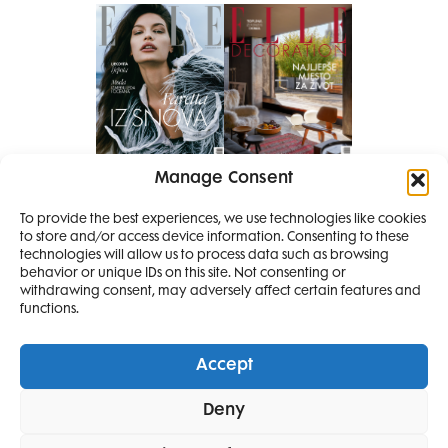
Manage Consent
Pretplati se na časopis
To provide the best experiences, we use technologies like cookies
PRETPLATITE SE
to store and/or access device information. Consenting to these
technologies will allow us to process data such as browsing
behavior or unique IDs on this site. Not consenting or
withdrawing consent, may adversely affect certain features and
functions.
Accept
Elle Projects
Elle Beauty Awards
Elle Style Awards
Deny
Horoskop
Elle stav
Lifestyle
Decoration