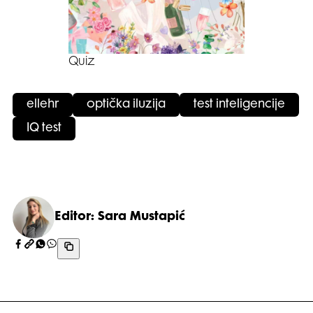
Quiz
ellehr
optička iluzija
test inteligencije
IQ test
Editor: Sara Mustapić