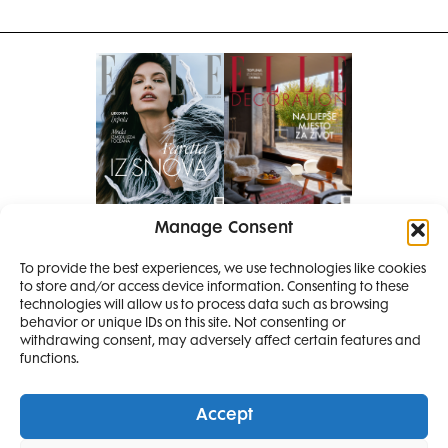
Manage Consent
Pretplati se na časopis
PRETPLATITE SE
To provide the best experiences, we use technologies like cookies
to store and/or access device information. Consenting to these
SMANJI
technologies will allow us to process data such as browsing
behavior or unique IDs on this site. Not consenting or
withdrawing consent, may adversely affect certain features and
4 IZDANJA
functions.
MAGAZINA ELLE
I 2 IZDANJA ELLE
Accept
DECORATIONA +
Elle Projects
Elle Beauty Awards
Elle Style Awards