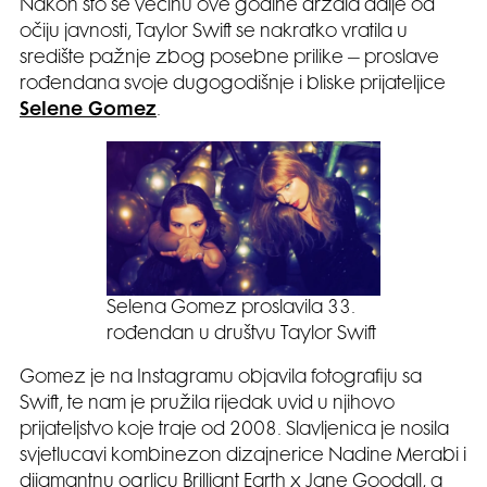
Nakon što se većinu ove godine držala dalje od
očiju javnosti, Taylor Swift se nakratko vratila u
središte pažnje zbog posebne prilike – proslave
rođendana svoje dugogodišnje i bliske prijateljice
Selene Gomez
.
Selena Gomez proslavila 33.
rođendan u društvu Taylor Swift
Gomez je na Instagramu objavila fotografiju sa
Swift, te nam je pružila rijedak uvid u njihovo
prijateljstvo koje traje od 2008. Slavljenica je nosila
svjetlucavi kombinezon dizajnerice Nadine Merabi i
dijamantnu ogrlicu Brilliant Earth x Jane Goodall, a