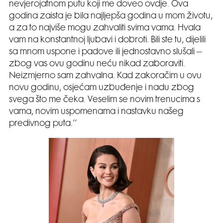
nevjerojatnom putu koji me doveo ovdje. Ova
godina zaista je bila najljepša godina u mom životu,
a za to najviše mogu zahvaliti svima vama. Hvala
vam na konstantnoj ljubavi i dobroti. Bili ste tu, dijelili
sa mnom uspone i padove ili jednostavno slušali –
zbog vas ovu godinu neću nikad zaboraviti.
Neizmjerno sam zahvalna. Kad zakoračim u ovu
novu godinu, osjećam uzbuđenje i nadu zbog
svega što me čeka. Veselim se novim trenucima s
vama, novim uspomenama i nastavku našeg
predivnog puta.’’