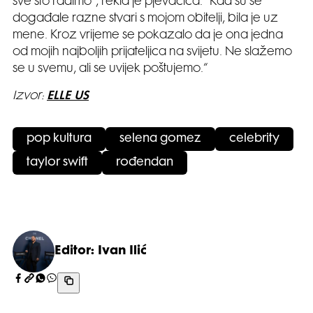
sve što radimo“, rekla je pjevačica. ”Kad su se
događale razne stvari s mojom obitelji, bila je uz
mene. Kroz vrijeme se pokazalo da je ona jedna
od mojih najboljih prijateljica na svijetu. Ne slažemo
se u svemu, ali se uvijek poštujemo.“
Izvor:
ELLE US
pop kultura
selena gomez
celebrity
taylor swift
rođendan
Editor: Ivan Ilić