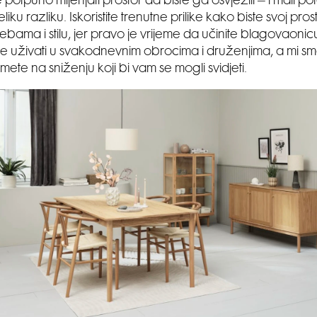
 potpuno mijenjati prostor da biste ga osvježili – i mali p
eliku razliku. Iskoristite trenutne prilike kako biste svoj pros
rebama i stilu, jer pravo je vrijeme da učinite blagovaoni
iše uživati u svakodnevnim obrocima i druženjima, a mi sm
ete na sniženju koji bi vam se mogli svidjeti.