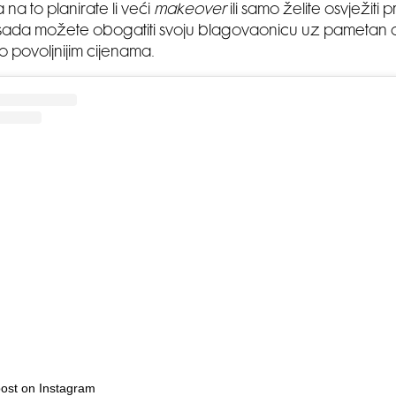
na to planirate li veći
makeover
ili samo želite osvježiti p
, sada možete obogatiti svoju blagovaonicu uz pametan 
povoljnijim cijenama.
post on Instagram