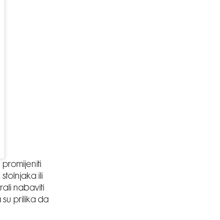
promijeniti
olnjaka ili
ali nabaviti
 su prilika da