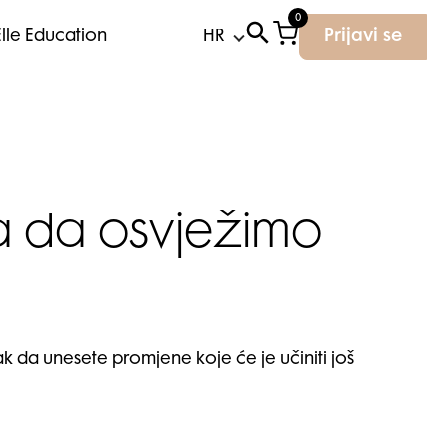
0
Elle Education
Prijavi se
ka da osvježimo
 da unesete promjene koje će je učiniti još