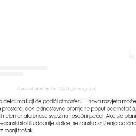
A post shared by T&T (@t.t._home_style)
 o detaljima koji će podići atmosferu – nova rasvjeta može 
am prostora, dok jednostavne promjene poput podmetača, st
ih elemenata unose svježinu i osobni pečat. Ako ste planir
aonski stol ili udobnije stolice, sezonska sniženja odlična
uz manji trošak.