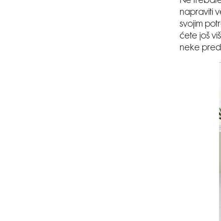
Ne trebate
napraviti v
svojim pot
ćete još v
neke predm