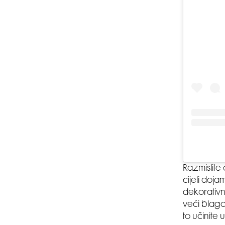
Razmislite
cijeli doj
dekorativn
veći blagov
to učinite 