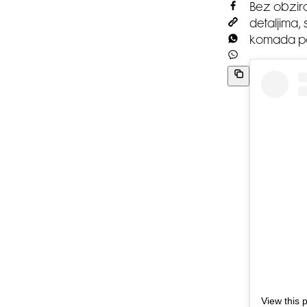
Bez obzira 
detaljima
komada po 
View this 