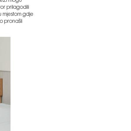
otezi mogu
tor prilagodili
cu mjestom gdje
o pronašli