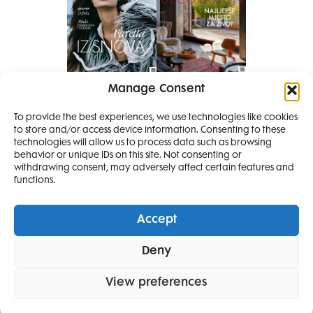
Manage Consent
Pretplati se na časopis
PRETPLATITE SE
To provide the best experiences, we use technologies like cookies
to store and/or access device information. Consenting to these
SMANJI
technologies will allow us to process data such as browsing
behavior or unique IDs on this site. Not consenting or
withdrawing consent, may adversely affect certain features and
4 IZDANJA
functions.
MAGAZINA ELLE
I 2 IZDANJA ELLE
Accept
DECORATIONA +
Elle Projects
Elle Beauty Awards
Elle Style Awards
Deny
Horoskop
Elle stav
Lifestyle
Decoration
POKLON
ZA
SAMO
49,99
View preferences
POLITIKA PRIVATNOSTI
OPĆI UVJETI KORIŠTENJA
IMPRESSUM
EURA