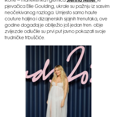
ikone – manekenka i glumica
Sienna Miller
te
pjevačica Ellie Goulding, ukrale su pažnju iz sasvim
neočekivanog razloga. Umjesto samo haute
couture haljina i dizajnerskih sjajnih trenutaka, ove
godine događaj je obilježio još jedan tren: obje
zvijezde odlučile su prvi put javno pokazati svoje
trudničke trbuščiće.