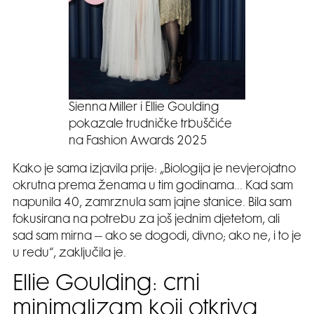
Sienna Miller i Ellie Goulding
pokazale trudničke trbuščiće
na Fashion Awards 2025
Kako je sama izjavila prije: „Biologija je nevjerojatno
okrutna prema ženama u tim godinama… Kad sam
napunila 40, zamrznula sam jajne stanice. Bila sam
fokusirana na potrebu za još jednim djetetom, ali
sad sam mirna – ako se dogodi, divno; ako ne, i to je
u redu“, zaključila je.
Ellie Goulding: crni
minimalizam koji otkriva