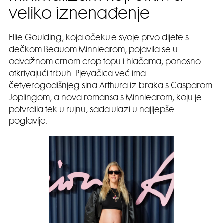
veliko iznenađenje
Ellie Goulding, koja očekuje svoje prvo dijete s
dečkom Beauom Minniearom, pojavila se u
odvažnom crnom crop topu i hlačama, ponosno
otkrivajući trbuh. Pjevačica već ima
četverogodišnjeg sina Arthura iz braka s Casparom
Joplingom, a nova romansa s Minniearom, koju je
potvrdila tek u rujnu, sada ulazi u najljepše
poglavlje.