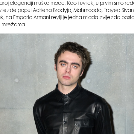
 staroj eleganciji muške mode. Kao i uvijek, u prvim smo red
vijezde poput Adriena Brodyja, Mahmooda, Troyea Sivan
ak, na Emporio Armani reviji je jedna mlada zvijezda postal
m mrežama.