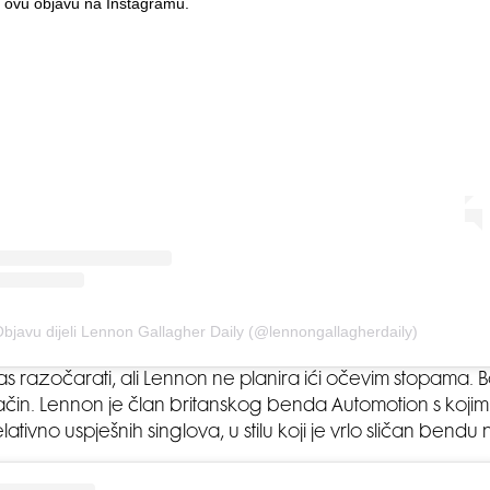
 ovu objavu na Instagramu.
bjavu dijeli Lennon Gallagher Daily (@lennongallagherdaily)
 razočarati, ali Lennon ne planira ići očevim stopama. 
ačin. Lennon je član britanskog benda Automotion s kojim
lativno uspješnih singlova, u stilu koji je vrlo sličan bend