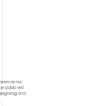
Barem ne na
 je izdao već
u njegovog oca.