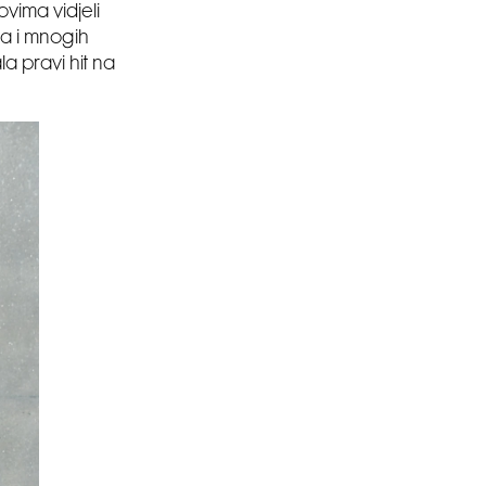
ovima vidjeli
a i mnogih
a pravi hit na