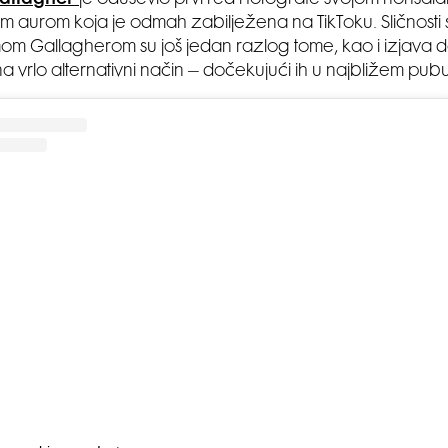
allagher
je oduševio prvi red i fotografe svojom nonšala
om aurom koja je odmah zabilježena na TikToku. Sličnosti
m Gallagherom su još jedan razlog tome, kao i izjava da
a vrlo alternativni način – dočekujući ih u najbližem pubu