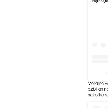
Pogledajte
O
Moramo vas
ozbiljan n
nekoliko re