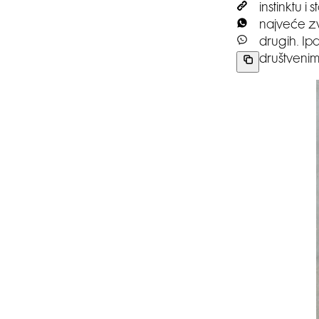
instinktu i
najveće z
drugih. Ip
društveni