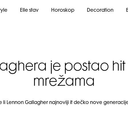
tyle
Elle stav
Horoskop
Decoration
laghera je postao hit
mrežama
e li Lennon Gallagher najnoviji it dečko nove generacij