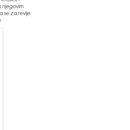
ntnošću i
 s njegovim
 se za revije
.