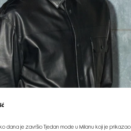
ić
liko dana je završio Tjedan mode u Milanu koji je prikaza