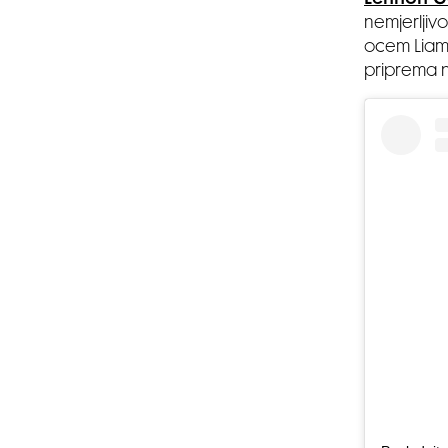
Lennon G
nemjerljiv
ocem Liamo
priprema n