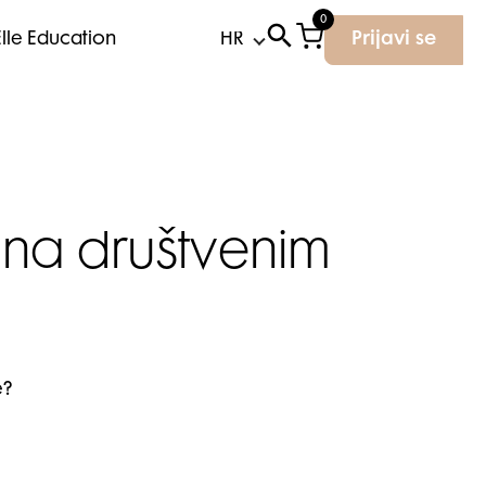
0
Elle Education
Prijavi se
 na društvenim
e?