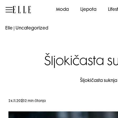
Elle
Moda
Ljepota
Lifes
Elle
|
Uncategorized
Šljokičasta 
Šljokičasta suknja
24.11.2025
2 min čitanja