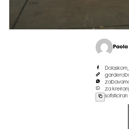
Paola
Dolaskom
garderobam
zabavama i
za kreiranj
sofisticira