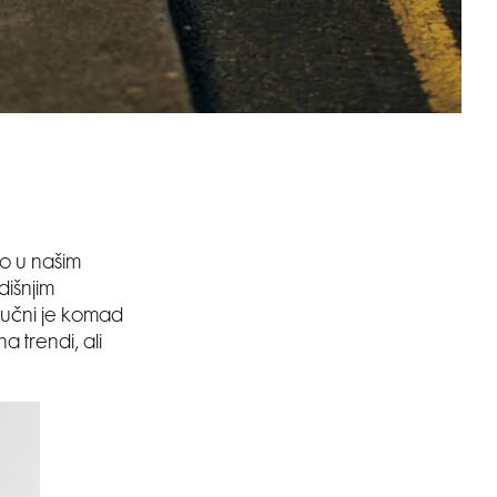
o u našim
išnjim
jučni je komad
a trendi, ali