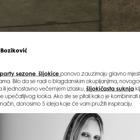
 Boziković
party sezon
e
,
šljokice
ponovo zauzimaju glavno mjest
a. Bilo da se radi o blagdanskim okupljanjima, novogod
li jednostavno večernjem izlasku,
šljokičasta suknja
kl
e upečatljivog looka. Ako ste se pitali kako je kombinirati n
n način, donosimo 5 ideja koje će vam pružiti inspiraciju.