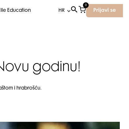
0
Elle Education
Prijavi se
 Novu godinu!
aštom i hrabrošću.