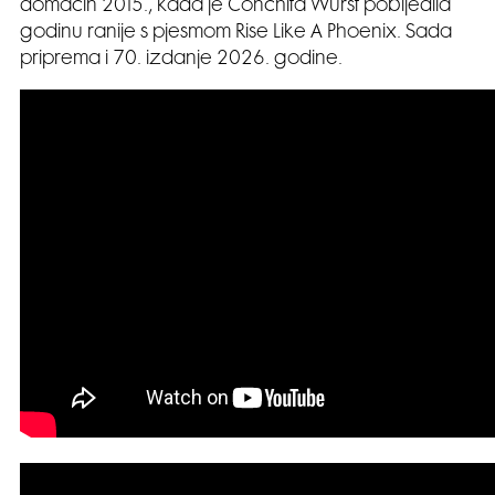
domaćin 2015., kada je Conchita Wurst pobijedila
godinu ranije s pjesmom Rise Like A Phoenix. Sada
priprema i 70. izdanje 2026. godine.