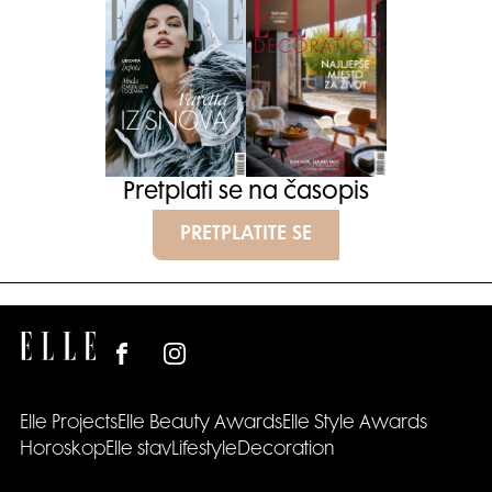
Pretplati se na časopis
PRETPLATITE SE
Elle Projects
Elle Beauty Awards
Elle Style Awards
Horoskop
Elle stav
Lifestyle
Decoration