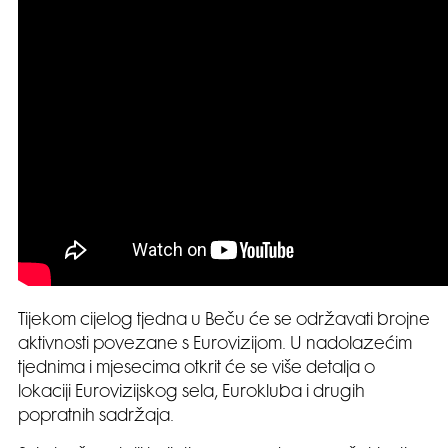
Tijekom cijelog tjedna u Beču će se održavati brojne
aktivnosti povezane s Eurovizijom. U nadolazećim
tjednima i mjesecima otkrit će se više detalja o
lokaciji Eurovizijskog sela, Eurokluba i drugih
popratnih sadržaja.