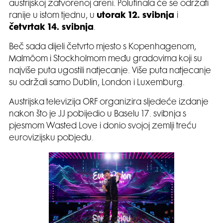
austrijskoj zatvorenoj areni. Polufinala će se održati
ranije u istom tjednu, u
utorak 12. svibnja
i
četvrtak 14. svibnja
.
Beč sada dijeli četvrto mjesto s Kopenhagenom,
Malmöom i Stockholmom među gradovima koji su
najviše puta ugostili natjecanje. Više puta natjecanje
su održali samo Dublin, London i Luxemburg.
Austrijska televizija ORF organizira sljedeće izdanje
nakon što je JJ pobijedio u Baselu 17. svibnja s
pjesmom Wasted Love i donio svojoj zemlji treću
eurovizijsku pobjedu.