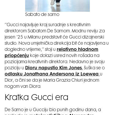
Sabato de sarno
‘’Gucci najavljuje kraj suradnje s kreativnim
direktorom Sabatom De Sarnom. Modnu reviju za
jesen ’25 u Milanu predstavit će Gucci dizajnerski
studio. Nova umjetnička direkcija bit će najavljena u
dogledno vrijeme,’’ stoji u
relativno hladnom
priopćenju
koje dolazi usred novih rošada na
pozicijama kreativnih direktora. Nedavno je svoju
poziciju u
Dioru napustio Kim Jones
, šuška se o
odlasku Jonathana Andersona iz Loewea
u
Dior, a čini se da je Maria Grazia Chiuri jednom
nogom van Diora.
Kratka Gucci era
De Sarno je u Gucciju bio punih godinu dana, a