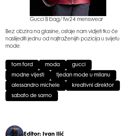
Gucci B bag/ fw24 menswear
Bez obzira na glasine, ostaje nam vidjeti tko će
naslijediti jednu od najtraženijih pozicija u svijetu
mode.
tom ford
moda
gucci
modne vijesti
tjedan mode u milanu
alessandro michele
kreativni direktor
sabato de sarno
Editor: Ivan Ilić