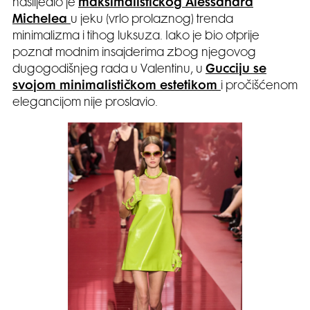
naslijedio je
maksimalističkog Alessandra
Michelea
u jeku (vrlo prolaznog) trenda
minimalizma i tihog luksuza. Iako je bio otprije
poznat modnim insajderima zbog njegovog
dugogodišnjeg rada u Valentinu, u
Gucciju se
svojom minimalističkom estetikom
i pročišćenom
elegancijom nije proslavio.