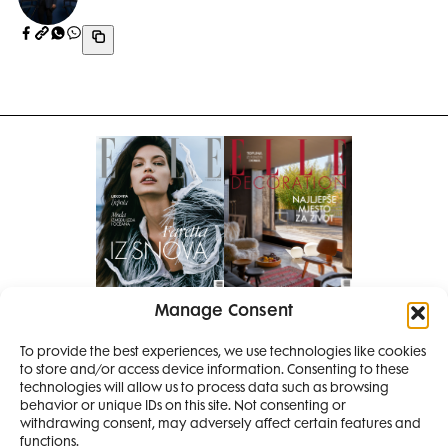
Manage Consent
Pretplati se na časopis
To provide the best experiences, we use technologies like cookies
PRETPLATITE SE
to store and/or access device information. Consenting to these
SMANJI
technologies will allow us to process data such as browsing
behavior or unique IDs on this site. Not consenting or
withdrawing consent, may adversely affect certain features and
4 IZDANJA
functions.