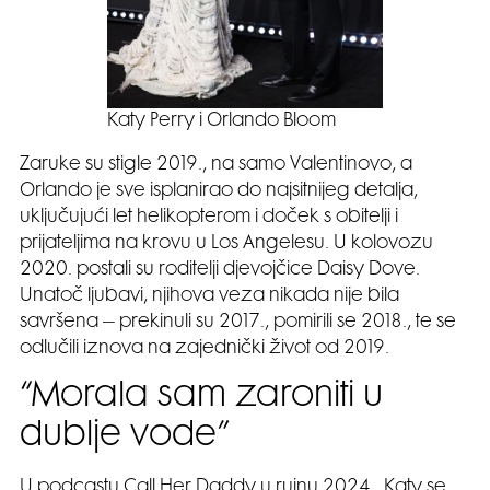
Katy Perry i Orlando Bloom
Zaruke su stigle 2019., na samo Valentinovo, a
Orlando je sve isplanirao do najsitnijeg detalja,
uključujući let helikopterom i doček s obitelji i
prijateljima na krovu u Los Angelesu. U kolovozu
2020. postali su roditelji djevojčice Daisy Dove.
Unatoč ljubavi, njihova veza nikada nije bila
savršena – prekinuli su 2017., pomirili se 2018., te se
odlučili iznova na zajednički život od 2019.
“Morala sam zaroniti u
dublje vode”
U podcastu Call Her Daddy u rujnu 2024., Katy se