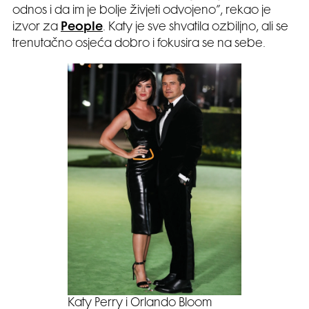
odnos i da im je bolje živjeti odvojeno”, rekao je
izvor za
People
. Katy je sve shvatila ozbiljno, ali se
trenutačno osjeća dobro i fokusira se na sebe.
Katy Perry i Orlando Bloom