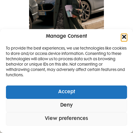
Manage Consent
To provide the best experiences, we use technologies like cookies
to store and/or access device information. Consenting to these
SMANJI
technologies will allow us to process data such as browsing
behavior or unique IDs on this site. Not consenting or
withdrawing consent, may adversely affect certain features and
4 IZDANJA
functions.
MAGAZINA ELLE
I 2 IZDANJA ELLE
Accept
DECORATIONA +
Deny
POKLON
ZA
SAMO
49,99
View preferences
EURA