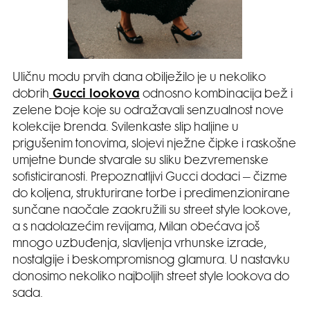
Uličnu modu prvih dana obilježilo je u nekoliko
dobrih
Gucci lookova
odnosno kombinacija bež i
zelene boje koje su odražavali senzualnost nove
kolekcije brenda. Svilenkaste slip haljine u
prigušenim tonovima, slojevi nježne čipke i raskošne
umjetne bunde stvarale su sliku bezvremenske
sofisticiranosti. Prepoznatljivi Gucci dodaci – čizme
do koljena, strukturirane torbe i predimenzionirane
sunčane naočale zaokružili su street style lookove,
a s nadolazećim revijama, Milan obećava još
mnogo uzbuđenja, slavljenja vrhunske izrade,
nostalgije i beskompromisnog glamura. U nastavku
donosimo nekoliko najboljih street style lookova do
sada.