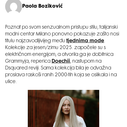
Paola Boziković
Poznat po svom senzualnom pristupu stilu, talijanski
modni centar Milano ponovno pokazuje zašto nosi
titulu najzavodljivijeg među
tjednima mode
.
Kolekcije za jesen/zimu 2025. započele su s
električnom energijom, a otvorila ga je dobitnica
Grammyja, reperica
Doechii
, nastupom na
Dsquared reviji. Sama kolekcija bila je odvažna
proslava raskoši ranih 2000-tih koja se oslikala i na
ulice.