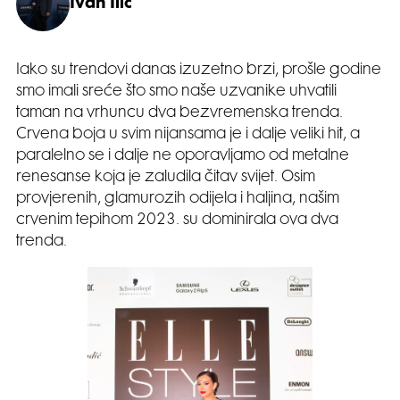
Ivan Ilić
Iako su trendovi danas izuzetno brzi, prošle godine
smo imali sreće što smo naše uzvanike uhvatili
taman na vrhuncu dva bezvremenska trenda.
Crvena boja u svim nijansama je i dalje veliki hit, a
paralelno se i dalje ne oporavljamo od metalne
renesanse koja je zaludila čitav svijet. Osim
provjerenih, glamurozih odijela i haljina, našim
crvenim tepihom 2023. su dominirala ova dva
trenda.