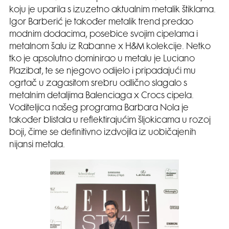
koju je uparila s izuzetno aktualnim metalik štiklama.
Igor Barberić je također metalik trend predao
modnim dodacima, posebice svojim cipelama i
metalnom šalu iz Rabanne x H&M kolekcije. Netko
tko je apsolutno dominirao u metalu je Luciano
Plazibat, te se njegovo odijelo i pripadajući mu
ogrtač u zagasitom srebru odlično slagalo s
metalnim detaljima Balenciaga x Crocs cipela.
Voditeljica našeg programa Barbara Nola je
također blistala u reflektirajućim šljokicama u rozoj
boji, čime se definitivno izdvojila iz uobičajenih
nijansi metala.