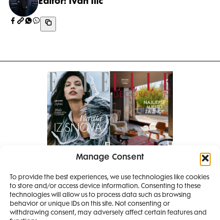
Editor: Ivan Ilić
Manage Consent
Pretplati se na časopis
PRETPLATITE SE
To provide the best experiences, we use technologies like cookies
to store and/or access device information. Consenting to these
SMANJI
technologies will allow us to process data such as browsing
behavior or unique IDs on this site. Not consenting or
withdrawing consent, may adversely affect certain features and
4 IZDANJA