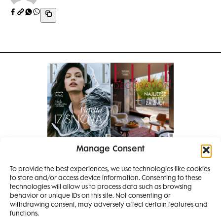
Manage Consent
Pretplati se na časopis
PRETPLATITE SE
To provide the best experiences, we use technologies like cookies
to store and/or access device information. Consenting to these
SMANJI
technologies will allow us to process data such as browsing
behavior or unique IDs on this site. Not consenting or
withdrawing consent, may adversely affect certain features and
4 IZDANJA
functions.