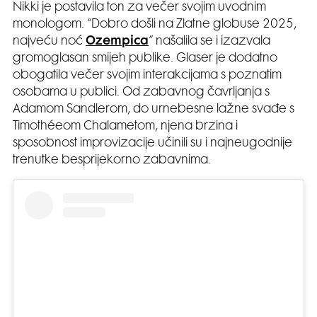
Nikki je postavila ton za večer svojim uvodnim
monologom. “Dobro došli na Zlatne globuse 2025,
najveću noć
Ozempica
” našalila se i izazvala
gromoglasan smijeh publike. Glaser je dodatno
obogatila večer svojim interakcijama s poznatim
osobama u publici. Od zabavnog čavrljanja s
Adamom Sandlerom, do urnebesne lažne svađe s
Timothéeom Chalametom, njena brzina i
sposobnost improvizacije učinili su i najneugodnije
trenutke besprijekorno zabavnima.