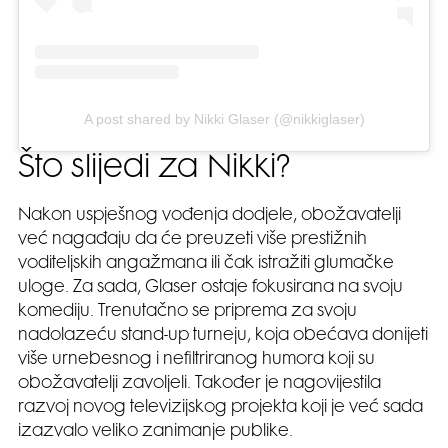
A post shared by Nikki Glaser (@nikkiglaser)
Što slijedi za Nikki?
Nakon uspješnog vođenja dodjele, obožavatelji
već nagađaju da će preuzeti više prestižnih
voditeljskih angažmana ili čak istražiti glumačke
uloge. Za sada, Glaser ostaje fokusirana na svoju
komediju. Trenutačno se priprema za svoju
nadolazeću stand-up turneju, koja obećava donijeti
više urnebesnog i nefiltriranog humora koji su
obožavatelji zavoljeli. Također je nagovijestila
razvoj novog televizijskog projekta koji je već sada
izazvalo veliko zanimanje publike.