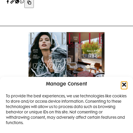
Manage Consent
Pretplati se na časopis
PRETPLATITE SE
To provide the best experiences, we use technologies like cookies
to store and/or access device information. Consenting to these
SMANJI
technologies will allow us to process data such as browsing
behavior or unique IDs on this site. Not consenting or
withdrawing consent, may adversely affect certain features and
4 IZDANJA
functions.
MAGAZINA ELLE