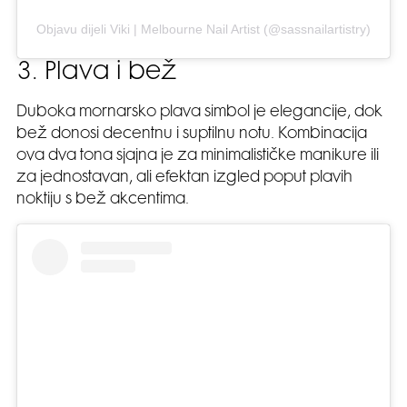
Objavu dijeli Viki | Melbourne Nail Artist (@sassnailartistry)
3. Plava i bež
Duboka mornarsko plava simbol je elegancije, dok
bež donosi decentnu i suptilnu notu. Kombinacija
ova dva tona sjajna je za minimalističke manikure ili
za jednostavan, ali efektan izgled poput plavih
noktiju s bež akcentima.