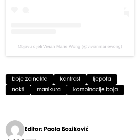
Objavu dijeli Vivian Marie Wong (@vivianmariewong)
boje za nokte
kontrast
ljepota
nokti
manikura
kombinacije boja
Editor: Paola Boziković