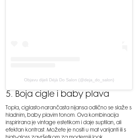
Objavu dijeli Déjà Do Salon (@deja_do_salon)
5. Boja cigle i baby plava
Topla, ciglasto-narančasta nijansa odlično se slaže s
hladnim, baby plavim tonom. Ova kombinacija
inspirirana je vintage estetikom i daje suptilan, ali
efektan kontrast. Možete je nositi u mat varijanti ili s
high-gloss završetkom za moderniji look.