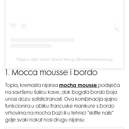
Objavu dijeli Vivian Marie Wong (@vivianmariewong)
1. Mocca mousse i bordo
Topla, kremasta nijansa
mocha mousse
podsjeća
na savršenu šalicu kave, dok bogata bordo boja
unosi dozu sofisticiranosti. Ova kombinacija sjajno
funkcionira u obliku francuske manikure s bordo
vrhovima na mocha bazi ili u tehnici “skittle nails”
gdje svaki nokat nosi drugu nijansu.