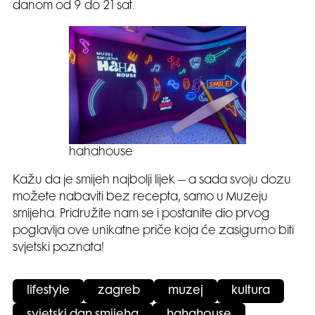
danom od 9 do 21 sat.
hahahouse
Kažu da je smijeh najbolji lijek – a sada svoju dozu
možete nabaviti bez recepta, samo u Muzeju
smijeha. Pridružite nam se i postanite dio prvog
poglavlja ove unikatne priče koja će zasigurno biti
svjetski poznata!
lifestyle
zagreb
muzej
kultura
svjetski dan smijeha
hahahouse