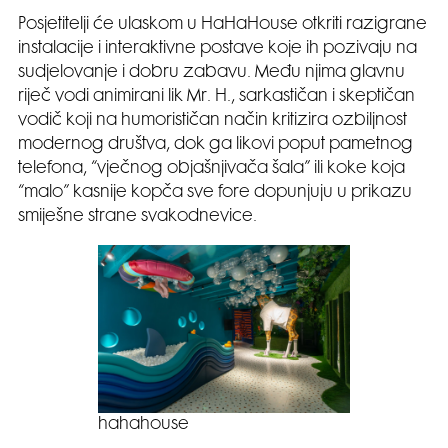
Posjetitelji će ulaskom u HaHaHouse otkriti razigrane
instalacije i interaktivne postave koje ih pozivaju na
sudjelovanje i dobru zabavu. Među njima glavnu
riječ vodi animirani lik Mr. H., sarkastičan i skeptičan
vodič koji na humorističan način kritizira ozbiljnost
modernog društva, dok ga likovi poput pametnog
telefona, “vječnog objašnjivača šala” ili koke koja
“malo” kasnije kopča sve fore dopunjuju u prikazu
smiješne strane svakodnevice.
hahahouse