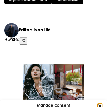
Editor: Ivan Ilić
Manage Consent