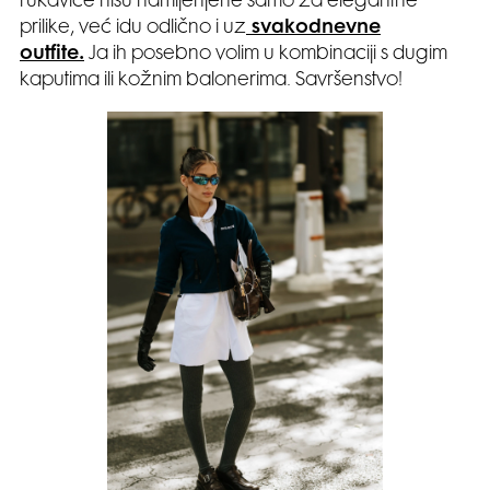
rukavice nisu namijenjene samo za elegantne
prilike, već idu odlično i uz
svakodnevne
outfite.
Ja ih posebno volim u kombinaciji s dugim
kaputima ili kožnim balonerima. Savršenstvo!