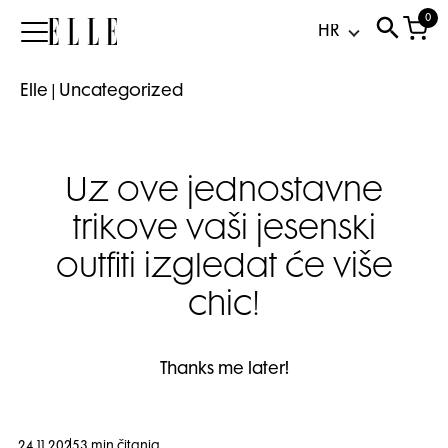
0
Elle
Elle
|
Uncategorized
Uz ove jednostavne
trikove vaši jesenski
outfiti izgledat će više
chic!
Thanks me later!
24.11.2025
3 min čitanja