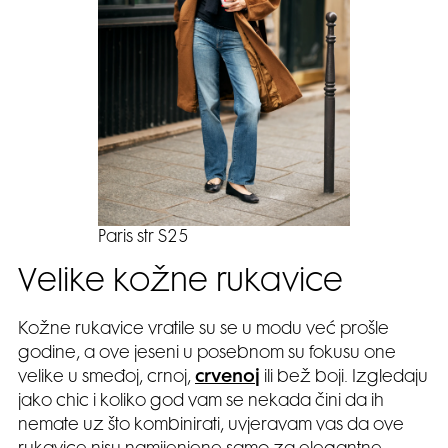
Paris str S25
Velike kožne rukavice
Kožne rukavice vratile su se u modu već prošle
godine, a ove jeseni u posebnom su fokusu one
velike u smeđoj, crnoj,
crvenoj
ili bež boji. Izgledaju
jako chic i koliko god vam se nekada čini da ih
nemate uz što kombinirati, uvjeravam vas da ove