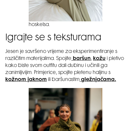
hoskelsa.
Igrajte se s teksturama
Jesen je savršeno vrijeme za eksperimentiranje s
različitim materijalima. Spojite
baršun
,
kožu
i pletivo
kako biste svom outfitu dali dubinu i učinili ga
zanimljivijim. Primjerice, spojite pletenu haljinu s
kožnom jaknom
ili baršunastim
gležnjačama.