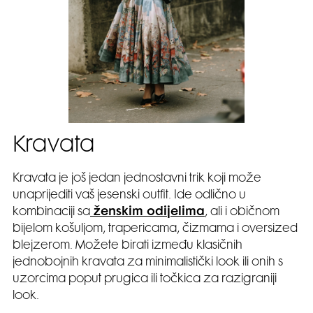
Kravata
Kravata je još jedan jednostavni trik koji može
unaprijediti vaš jesenski outfit. Ide odlično u
kombinaciji sa
ženskim odijelima
, ali i običnom
bijelom košuljom, trapericama, čizmama i oversized
blejzerom. Možete birati između klasičnih
jednobojnih kravata za minimalistički look ili onih s
uzorcima poput prugica ili točkica za razigraniji
look.