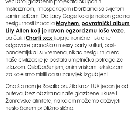
veći broj glazbenih projekata okupanih
misticizmom, introspekcijom i borbama sa svijetom i
samim sobom. Od Lady Gage koja je nakon godina
nesigurnosti izbacila
Mayhem
,
povratnički album
Lily Allen koji je ravan egzorcizmu loše veze
,
pa čak i
Charli xcx
koja je ironične i iskrene
odgovore pronašla u messy party kulturi, post-
pandemijska i suvremena, nikad nesigurnija era
naše civilizacije je postala umjetnička potraga za
izlazom. Oslobođenjem, onim vriskom i ekstazom
za koje smo mislili da su zauvijek izgubljeni.
Ono što nam je Rosalía pružila kroz LUX jedan je od
puteva, bez obzira na naše glazbene ukuse i
žanrovske afinitete, na kojem možemo doživjeti
nešto barem približno slično.