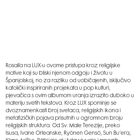
Rosalía na LUX-u ovome pristupa kroz religijske
motive koji su bliski njenom odgoju i životu u
Španjolskoj, no za razliku od uobičajenih, isključivo
katolički inspiriranih projekata u pop kulturi,
pjevačica s ovim albumom uranja izrazito duboko u
materiju svetih tekstova. Kroz LUX spominje se
dvoznamenkasti broj svetaca, religijskih ikona i
metafizičkih pojava prisutnih u ogromnom broju
religijskih struktura. Od Sv. Male Terezije, preko
Isusa, Ivane Orleanske, Ryōnen Gensō, Sun Bu’era,