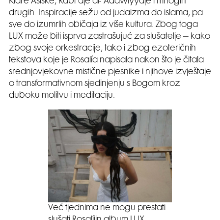
Klare Asiške, Rābiʿaje al-ʿAdawiyyaje i mnogih
drugih. Inspiracije sežu od judaizma do islama, pa
sve do izumrlih običaja iz više kultura. Zbog toga
LUX može biti isprva zastrašujuć za slušatelje – kako
zbog svoje orkestracije, tako i zbog ezoteričnih
tekstova koje je Rosalía napisala nakon što je čitala
srednjovjekovne mistične pjesnike i njihove izvještaje
o transformativnom sjedinjenju s Bogom kroz
duboku molitvu i meditaciju.
Već tjednima ne mogu prestati