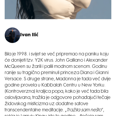
Ivan Ilić
Bila je 1998. i svijet se već pripremao na paniku koju
će donijeti tzv. Y2K virus. John Galliano i Alexander
McQueen su žarili i palili modnom scenom. Godinu
ranije su tragično preminuli princeza Diana i Gianni
Versace. S druge strane, Madonna je tada već dvije
godine provela u Kabbalah Centru u New Yorku.
(Kontroverzna) kraljica popa, kako je već tada bila
oslovljavana, tražila je odgovore pohađajući tečaje
židovskog misticizma uz dodatne satove
transcendentalne meditacije. „
Tražila sam nešto
“,