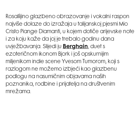
Rosalíijino glazbeno obrazovanje i vokalni raspon
najviše dolaze do izražaja u talijanskoj pjesmi Mio
Cristo Piange Diamanti, u kojem dotiče arijevske note
i za koju kaže da joj je trebalo godinu dana
uvježbavanja. Slijedi ju
Berghain
, duet s
ezoteričnom ikonom Bjork i još opskurnijim
miljenikom indie scene Yvesom Tumorom, koji s
razlogom ne možemo izbjeći kao glazbenu
podlogu na nasumičnim objavama naših
poznanika, rodbine i prijatelja na društvenim
mrežama.