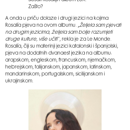
slušati Rosalíjin album LUX.
Zašto?
A onda u priču dolaze i drugi jezici na kojima
Rosalía pjeva na ovom albumu. „
Željela sam pjevati
na drugim jezicima, željela sam bolje razumjeti
druge kulture, više učiti
’’, rekla je za Le Monde.
Rosalía, čiji su materinji jezici katalonski i španjolski,
pjeva na dodatnih dvanaest jezika na albumu:
arapskom, engleskom, francuskom, njemačkom,
hebrejskom, talijanskom, japanskom, latinskom,
mandarinskom, portugalskom, sicilijanskom i
ukrajinskom.