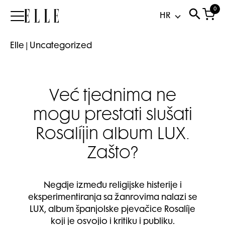
0
Elle
Elle
|
Uncategorized
Već tjednima ne
mogu prestati slušati
Rosalíjin album LUX.
Zašto?
Negdje između religijske histerije i
eksperimentiranja sa žanrovima nalazi se
LUX, album španjolske pjevačice Rosalíje
koji je osvojio i kritiku i publiku.