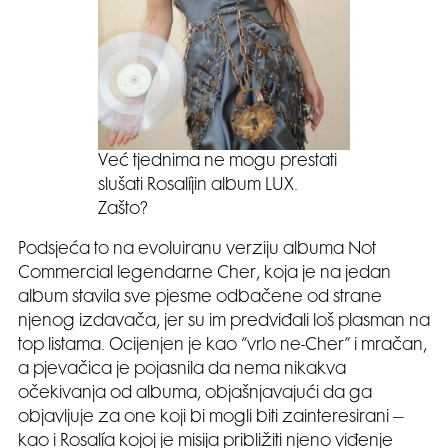
Već tjednima ne mogu prestati
slušati Rosalíjin album LUX.
Zašto?
Podsjeća to na evoluiranu verziju albuma Not
Commercial legendarne Cher, koja je na jedan
album stavila sve pjesme odbačene od strane
njenog izdavača, jer su im predviđali loš plasman na
top listama. Ocijenjen je kao “vrlo ne-Cher” i mračan,
a pjevačica je pojasnila da nema nikakva
očekivanja od albuma, objašnjavajući da ga
objavljuje za one koji bi mogli biti zainteresirani –
kao i Rosalía kojoj je misija približiti njeno viđenje