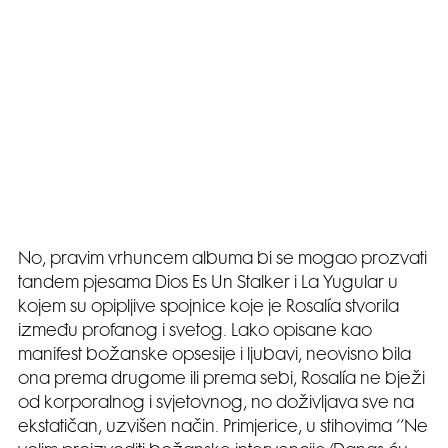
No, pravim vrhuncem albuma bi se mogao prozvati
tandem pjesama Dios Es Un Stalker i La Yugular u
kojem su opipljive spojnice koje je Rosalía stvorila
između profanog i svetog. Lako opisane kao
manifest božanske opsesije i ljubavi, neovisno bila
ona prema drugome ili prema sebi, Rosalía ne bježi
od korporalnog i svjetovnog, no doživljava sve na
ekstatičan, uzvišen način. Primjerice, u stihovima ‘’Ne