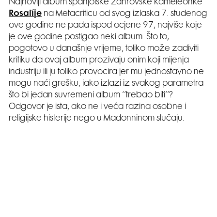
Najnoviji album španjolske žanrovske kameleonke
Rosalíje
na Metacriticu od svog izlaska 7. studenog
ove godine ne pada ispod ocjene 97, najviše koje
je ove godine postigao neki album. Što to,
pogotovo u današnje vrijeme, toliko može zadiviti
kritiku da ovaj album prozivaju onim koji mijenja
industriju ili ju toliko provocira jer mu jednostavno ne
mogu naći grešku, iako izlazi iz svakog parametra
što bi jedan suvremeni album ‘’trebao biti’’?
Odgovor je ista, ako ne i veća razina osobne i
religijske histerije nego u Madonninom slučaju.