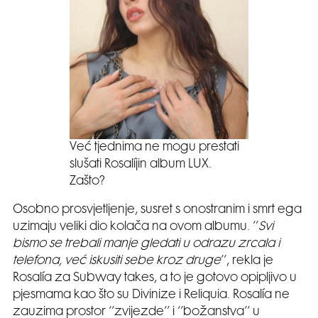
Već tjednima ne mogu prestati
slušati Rosalíjin album LUX.
Zašto?
Osobno prosvjetljenje, susret s onostranim i smrt ega
uzimaju veliki dio kolača na ovom albumu. ‘’
Svi
bismo se trebali manje gledati u odrazu zrcala i
telefona, već iskusiti sebe kroz druge
’’, rekla je
Rosalía za Subway takes, a to je gotovo opipljivo u
pjesmama kao što su Divinize i Reliquia. Rosalía ne
zauzima prostor ‘’zvijezde’’ i ‘’božanstva’’ u