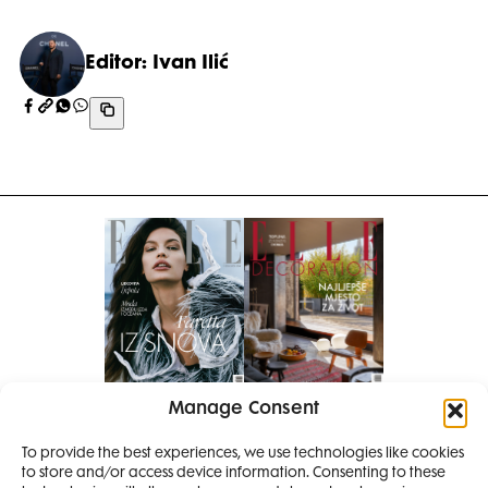
Editor: Ivan Ilić
Manage Consent
Pretplati se na časopis
To provide the best experiences, we use technologies like cookies
PRETPLATITE SE
to store and/or access device information. Consenting to these