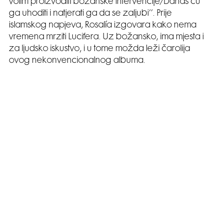
volim proizvoditi božanske intervencije/Danas ću
ga uhoditi i natjerati ga da se zaljubi’’. Prije
islamskog napjeva, Rosalía izgovara kako nema
vremena mrziti Lucifera. Uz božansko, ima mjesta i
za ljudsko iskustvo, i u tome možda leži čarolija
ovog nekonvencionalnog albuma.