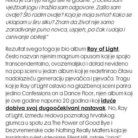
rekla je Larryju Kingu iste te godine. „
Počela sam
vježbati jogu i tražila sam odgovore. Zašto sam
ovdje? Što radim ovdje? Koja je moja svrha? Kako se
uklapam u širu sliku? Znam da život nije samo
zarađivanje puno novca, uspjeh, pa čak i udaja i
osnivanje obitelji
.“
Rezultat svega toga je bio album
Ray of Light
,
često nazvan njenim magnum opusom koji je spojio
transcendentalno, ovozemaljsko i dotad neviđeno
na pop sceni u jedan album koji je redefinirao čitavu
nadolazeću generaciju pjevačica i pjevača. Tragu
koji je Ray of Light ostavio na glazbenoj sceni parira
jedino Confessions on a Dance Floor, njen album koji
je ove godine napunio 20 godina i koji
iduće
dobiva svoj dugoočekivani nastavak
. No, Ray
of Light, između redova poznatog hrvatskog
glumca u spotu za The Power of Good Bye i
bezvremenske ode Nothing Really Matters koja je