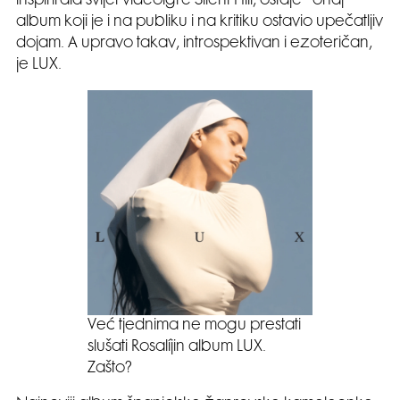
inspirirala svijet videoigre Silent Hill, ostaje ‘’onaj’’
album koji je i na publiku i na kritiku ostavio upečatljiv
dojam. A upravo takav, introspektivan i ezoteričan,
je LUX.
Već tjednima ne mogu prestati
slušati Rosalíjin album LUX.
Zašto?