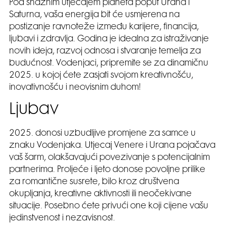
Pod snažnim utjecajem planeta poput Urana i
Saturna, vaša energija bit će usmjerena na
postizanje ravnoteže između karijere, financija,
ljubavi i zdravlja. Godina je idealna za istraživanje
novih ideja, razvoj odnosa i stvaranje temelja za
budućnost. Vodenjaci, pripremite se za dinamičnu
2025. u kojoj ćete zasjati svojom kreativnošću,
inovativnošću i neovisnim duhom!
Ljubav
2025. donosi uzbudljive promjene za samce u
znaku Vodenjaka. Utjecaj Venere i Urana pojačava
vaš šarm, olakšavajući povezivanje s potencijalnim
partnerima. Proljeće i ljeto donose povoljne prilike
za romantične susrete, bilo kroz društvena
okupljanja, kreativne aktivnosti ili neočekivane
situacije. Posebno ćete privući one koji cijene vašu
jedinstvenost i nezavisnost.