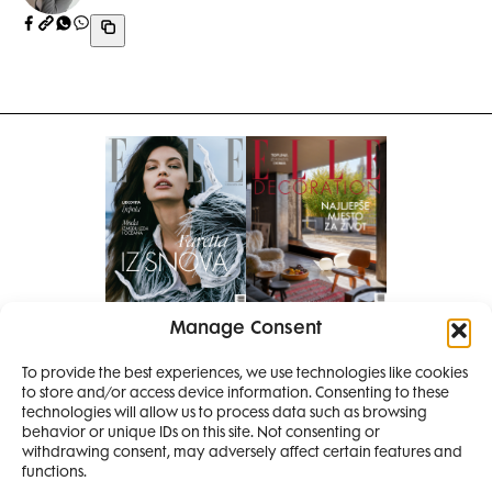
Manage Consent
Pretplati se na časopis
PRETPLATITE SE
To provide the best experiences, we use technologies like cookies
to store and/or access device information. Consenting to these
technologies will allow us to process data such as browsing
behavior or unique IDs on this site. Not consenting or
withdrawing consent, may adversely affect certain features and
functions.