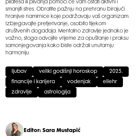
pilatesa ili plivanja pomoći će vam ostati aktivni i
smanjiti stres. Obratite pažnju na prehranu birajući
hranjive namirnice koje podržavaju vaš organizam.
Izbjegavajte pretjerivanje, osobito tijekom
društvenih događaja. Mentalno zdravlje jednako je
važno, stoga odvojite vrijeme za opuštanje i praksu
samonjegovanja kako biste održali unutarnju
harmoniju.
ljubav
veliki godišnji horoskop
2025.
financije i karijera
vodenjak
ellehr
zdravlje
astrologija
Editor: Sara Mustapić